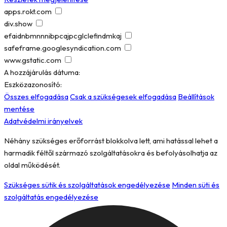
apps.rokt.com
div.show
efaidnbmnnnibpcajpcglclefindmkaj
safeframe.googlesyndication.com
www.gstatic.com
A hozzájárulás dátuma:
Eszközazonosító:
Összes elfogadása
Csak a szükségesek elfogadása
Beállítások
mentése
Adatvédelmi irányelvek
Néhány szükséges erőforrást blokkolva lett, ami hatással lehet a
harmadik féltől származó szolgáltatásokra és befolyásolhatja az
oldal működését.
Szükséges sütik és szolgáltatások engedélyezése
Minden süti és
szolgáltatás engedélyezése