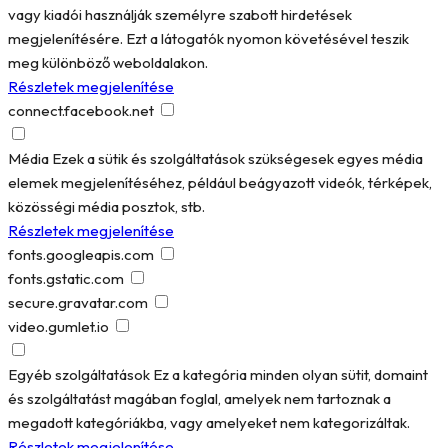
vagy kiadói használják személyre szabott hirdetések
megjelenítésére. Ezt a látogatók nyomon követésével teszik
meg különböző weboldalakon.
Részletek megjelenítése
connect.facebook.net
Média
Ezek a sütik és szolgáltatások szükségesek egyes média
elemek megjelenítéséhez, például beágyazott videók, térképek,
közösségi média posztok, stb.
Részletek megjelenítése
fonts.googleapis.com
fonts.gstatic.com
secure.gravatar.com
video.gumlet.io
Egyéb szolgáltatások
Ez a kategória minden olyan sütit, domaint
és szolgáltatást magában foglal, amelyek nem tartoznak a
megadott kategóriákba, vagy amelyeket nem kategorizáltak.
Részletek megjelenítése