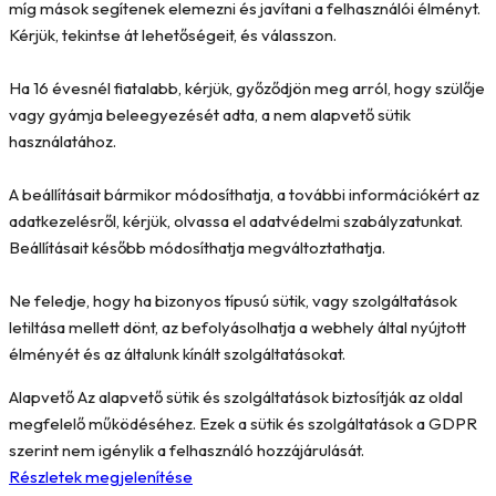
míg mások segítenek elemezni és javítani a felhasználói élményt.
Kérjük, tekintse át lehetőségeit, és válasszon.
Ha 16 évesnél fiatalabb, kérjük, győződjön meg arról, hogy szülője
vagy gyámja beleegyezését adta, a nem alapvető sütik
használatához.
A beállításait bármikor módosíthatja, a további információkért az
adatkezelésről, kérjük, olvassa el adatvédelmi szabályzatunkat.
Beállításait később módosíthatja megváltoztathatja.
Ne feledje, hogy ha bizonyos típusú sütik, vagy szolgáltatások
letiltása mellett dönt, az befolyásolhatja a webhely által nyújtott
élményét és az általunk kínált szolgáltatásokat.
Alapvető
Az alapvető sütik és szolgáltatások biztosítják az oldal
megfelelő működéséhez. Ezek a sütik és szolgáltatások a GDPR
szerint nem igénylik a felhasználó hozzájárulását.
Részletek megjelenítése