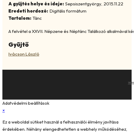
A gyűjtés helye és ideje:
Sepsiszentgyörgy
,
2015.11.22
Eredeti hordozó:
Digitális formátum
Tartalom:
Tánc
A felvétel a XXVII. Népzene és Néptánc Találkozó alkalmával kés
Gyüjtő
Ivácson László
ww
Adatvédelmi beállítások
×
Ez a weboldal sütiket használ a felhasználói élmény javítása
érdekében. Néhány elengedhetetlen a webhely működéséhez,