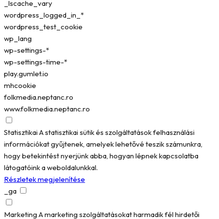
_lscache_vary
wordpress_logged_in_*
wordpress_test_cookie
wp_lang
wp-settings-*
wp-settings-time-*
play.gumlet.io
mhcookie
folkmedia.neptanc.ro
www.folkmedia.neptanc.ro
Statisztikai
A statisztikai sütik és szolgáltatások felhasználási
információkat gyűjtenek, amelyek lehetővé teszik számunkra,
hogy betekintést nyerjünk abba, hogyan lépnek kapcsolatba
látogatóink a weboldalunkkal.
Részletek megjelenítése
_ga
Marketing
A marketing szolgáltatásokat harmadik fél hirdetői