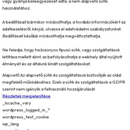
vagy gyámja beleegyezését adta, a nem alapvető sütik
használatához.
A beállításait bármikor módosíthatja, a további információkért az
adatkezelésről, kérjük, olvassa el adatvédelmi szabályzatunkat.
Beállításait később módosíthatja megváltoztathatja.
Ne feledje, hogy ha bizonyos típusú sütik, vagy szolgáltatások
letiltása mellett dönt, az befolyásolhatja a webhely által nyújtott
élményét és az általunk kínált szolgáltatásokat.
Alapvető
Az alapvető sütik és szolgáltatások biztosítják az oldal
megfelelő működéséhez. Ezek a sütik és szolgáltatások a GDPR
szerint nem igénylik a felhasználó hozzájárulását.
Részletek megjelenítése
_lscache_vary
wordpress_logged_in_*
wordpress_test_cookie
wp_lang