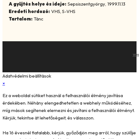
A gyűjtés helye és ideje:
Sepsiszentgyörgy
,
1999.11.13
Eredeti hordozó:
VHS, S-VHS
Tartalom:
Tánc
ww
Adatvédelmi beállítások
×
Ez a weboldal sütiket használ a felhasználói élmény javítása
érdekében. Néhány elengedhetetlen a webhely működéséhez,
míg mások segítenek elemezni és javítani a felhasználói élményt.
Kérjük, tekintse át lehetőségeit, és válasszon.
Ha 16 évesnél fiatalabb, kérjük, győződjön meg arról, hogy szülője