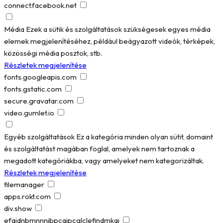
connect.facebook.net
Média
Ezek a sütik és szolgáltatások szükségesek egyes média
elemek megjelenítéséhez, például beágyazott videók, térképek,
közösségi média posztok, stb.
Részletek megjelenítése
fonts.googleapis.com
fonts.gstatic.com
secure.gravatar.com
video.gumlet.io
Egyéb szolgáltatások
Ez a kategória minden olyan sütit, domaint
és szolgáltatást magában foglal, amelyek nem tartoznak a
megadott kategóriákba, vagy amelyeket nem kategorizáltak.
Részletek megjelenítése
filemanager
apps.rokt.com
div.show
efaidnbmnnnibpcajpcglclefindmkaj