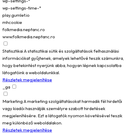
wp-settings-*
wp-settings-time-*
play.gumlet.io
mhcookie
folkmedia.neptanc.ro
www.folkmedia.neptanc.ro
Statisztikai
A statisztikai sütik és szolgáltatások felhasználási
információkat gyűjtenek, amelyek lehetővé teszik számunkra,
hogy betekintést nyerjünk abba, hogyan lépnek kapcsolatba
látogatóink a weboldalunkkal.
Részletek megjelenítése
_ga
Marketing
A marketing szolgáltatásokat harmadik fél hirdetői
vagy kiadói használják személyre szabott hirdetések
megjelenítésére. Ezt a látogatók nyomon követésével teszik
meg különböző weboldalakon.
Részletek megjelenítése