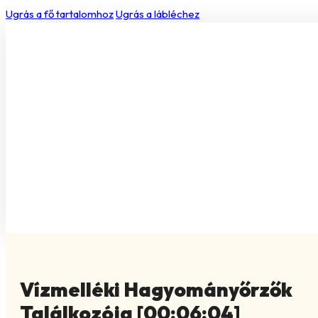
Ugrás a fő tartalomhoz
Ugrás a lábléchez
Vízmelléki Hagyományőrzők
Találkozója [00:06:04]