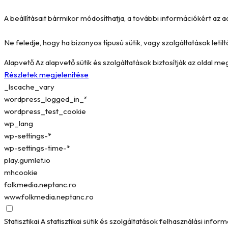
A beállításait bármikor módosíthatja, a további információkért az a
Ne feledje, hogy ha bizonyos típusú sütik, vagy szolgáltatások letilt
Alapvető
Az alapvető sütik és szolgáltatások biztosítják az oldal 
Részletek megjelenítése
_lscache_vary
wordpress_logged_in_*
wordpress_test_cookie
wp_lang
wp-settings-*
wp-settings-time-*
play.gumlet.io
mhcookie
folkmedia.neptanc.ro
www.folkmedia.neptanc.ro
Statisztikai
A statisztikai sütik és szolgáltatások felhasználási in