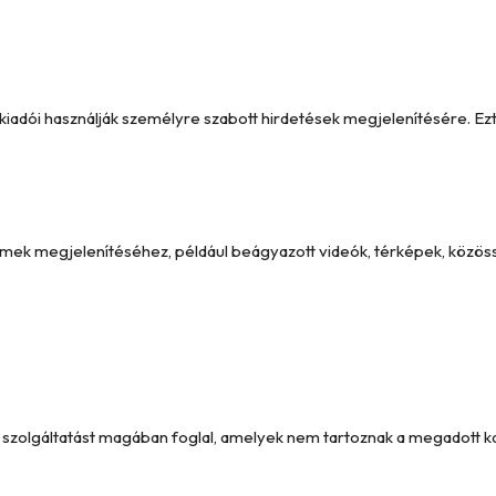
y kiadói használják személyre szabott hirdetések megjelenítésére. 
emek megjelenítéséhez, például beágyazott videók, térképek, közöss
és szolgáltatást magában foglal, amelyek nem tartoznak a megadott 