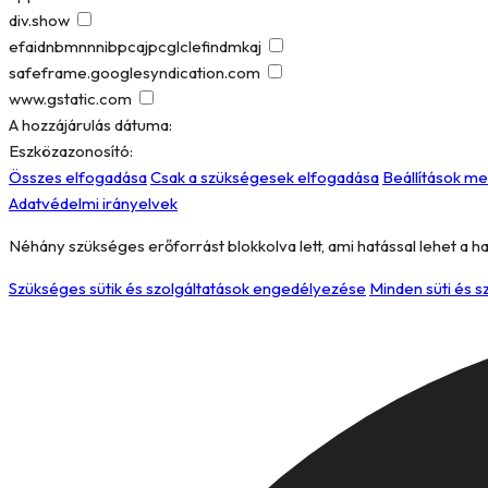
div.show
efaidnbmnnnibpcajpcglclefindmkaj
safeframe.googlesyndication.com
www.gstatic.com
A hozzájárulás dátuma:
Eszközazonosító:
Összes elfogadása
Csak a szükségesek elfogadása
Beállítások m
Adatvédelmi irányelvek
Néhány szükséges erőforrást blokkolva lett, ami hatással lehet a h
Szükséges sütik és szolgáltatások engedélyezése
Minden süti és 