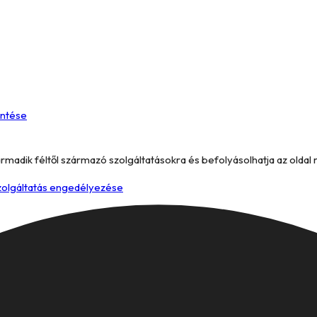
entése
armadik féltől származó szolgáltatásokra és befolyásolhatja az oldal
szolgáltatás engedélyezése