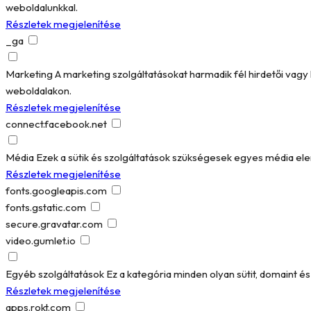
weboldalunkkal.
Részletek megjelenítése
_ga
Marketing
A marketing szolgáltatásokat harmadik fél hirdetői vag
weboldalakon.
Részletek megjelenítése
connect.facebook.net
Média
Ezek a sütik és szolgáltatások szükségesek egyes média el
Részletek megjelenítése
fonts.googleapis.com
fonts.gstatic.com
secure.gravatar.com
video.gumlet.io
Egyéb szolgáltatások
Ez a kategória minden olyan sütit, domaint 
Részletek megjelenítése
apps.rokt.com