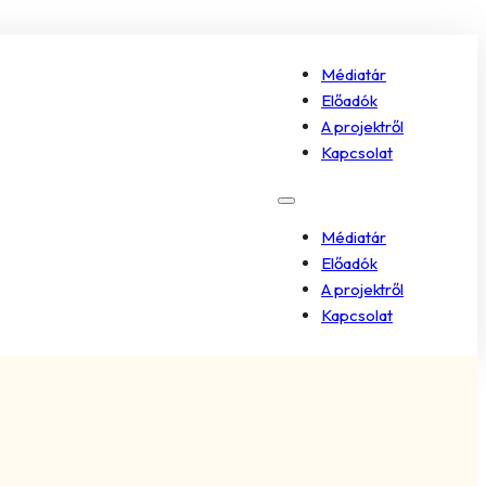
Médiatár
Előadók
A projektről
Kapcsolat
Médiatár
Előadók
A projektről
Kapcsolat