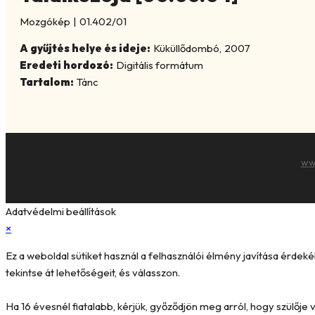
Mozgókép
|
01.402/01
A gyűjtés helye és ideje:
Küküllődombó
,
2007
Eredeti hordozó:
Digitális formátum
Tartalom:
Tánc
ww
Adatvédelmi beállítások
×
Ez a weboldal sütiket használ a felhasználói élmény javítása érde
tekintse át lehetőségeit, és válasszon.
Ha 16 évesnél fiatalabb, kérjük, győződjön meg arról, hogy szülőj