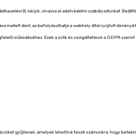
datkezelésről, kérjük, olvassa el adatvédelmi szabályzatunkat. Beállí
ása mellett dönt, az befolyásolhatja a webhely által nyújtott élményét 
megfelelő működéséhez. Ezek a sütik és szolgáltatások a GDPR szerint 
formációkat gyűjtenek, amelyek lehetővé teszik számunkra, hogy betek