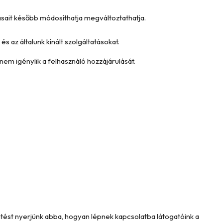
tásait később módosíthatja megváltoztathatja.
és az általunk kínált szolgáltatásokat.
nem igénylik a felhasználó hozzájárulását.
intést nyerjünk abba, hogyan lépnek kapcsolatba látogatóink a