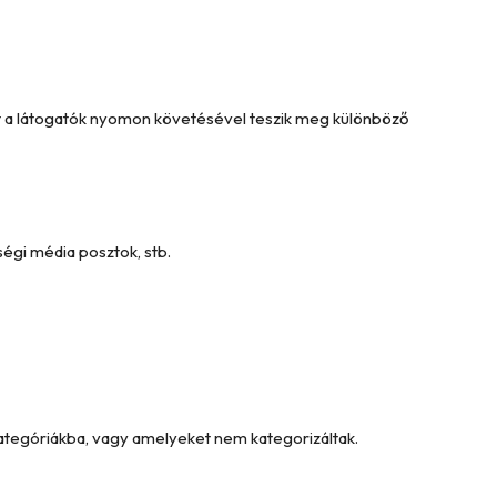
Ezt a látogatók nyomon követésével teszik meg különböző
égi média posztok, stb.
kategóriákba, vagy amelyeket nem kategorizáltak.