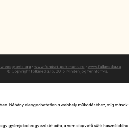
w.eeagrants.org
•
www.fonduri-patrimoniu.ro
•
www.folkmedia.ro
© Copyright folkmedia.ro, 2015. Minden jog fenntartva.
kében. Néhány elengedhetetlen a webhely működéséhez, míg mások seg
e vagy gyámja beleegyezését adta, a nem alapvető sütik használatáho