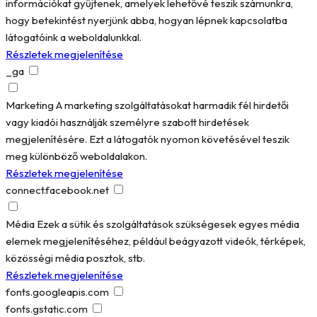
információkat gyűjtenek, amelyek lehetővé teszik számunkra,
hogy betekintést nyerjünk abba, hogyan lépnek kapcsolatba
látogatóink a weboldalunkkal.
Részletek megjelenítése
_ga
Marketing
A marketing szolgáltatásokat harmadik fél hirdetői
vagy kiadói használják személyre szabott hirdetések
megjelenítésére. Ezt a látogatók nyomon követésével teszik
meg különböző weboldalakon.
Részletek megjelenítése
connect.facebook.net
Média
Ezek a sütik és szolgáltatások szükségesek egyes média
elemek megjelenítéséhez, például beágyazott videók, térképek,
közösségi média posztok, stb.
Részletek megjelenítése
fonts.googleapis.com
fonts.gstatic.com