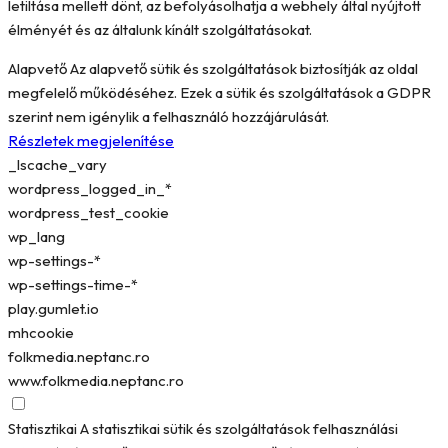
letiltása mellett dönt, az befolyásolhatja a webhely által nyújtott
élményét és az általunk kínált szolgáltatásokat.
Alapvető
Az alapvető sütik és szolgáltatások biztosítják az oldal
megfelelő működéséhez. Ezek a sütik és szolgáltatások a GDPR
szerint nem igénylik a felhasználó hozzájárulását.
Részletek megjelenítése
_lscache_vary
wordpress_logged_in_*
wordpress_test_cookie
wp_lang
wp-settings-*
wp-settings-time-*
play.gumlet.io
mhcookie
folkmedia.neptanc.ro
www.folkmedia.neptanc.ro
Statisztikai
A statisztikai sütik és szolgáltatások felhasználási