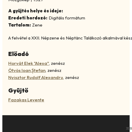
A gyűjtés helye és ideje:
Eredeti hordozó:
Digitális formátum
Tartalom:
Zene
A felvétel a XXII. Népzene és Néptánc Találkozó alkalmával készü
Előadó
Horvát Elek "Alexa"
,
zenész
Ötvös Ioan Ștefan
,
zenész
Nyisztor Rudolf Alexandru
,
zenész
Gyüjtő
Fazakas Levente
ww