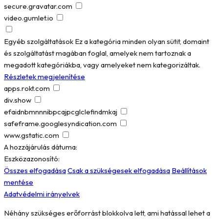
secure.gravatar.com
video.gumlet.io
Egyéb szolgáltatások
Ez a kategória minden olyan sütit, domaint
és szolgáltatást magában foglal, amelyek nem tartoznak a
megadott kategóriákba, vagy amelyeket nem kategorizáltak.
Részletek megjelenítése
apps.rokt.com
div.show
efaidnbmnnnibpcajpcglclefindmkaj
safeframe.googlesyndication.com
www.gstatic.com
A hozzájárulás dátuma:
Eszközazonosító:
Összes elfogadása
Csak a szükségesek elfogadása
Beállítások
mentése
Adatvédelmi irányelvek
Néhány szükséges erőforrást blokkolva lett, ami hatással lehet a