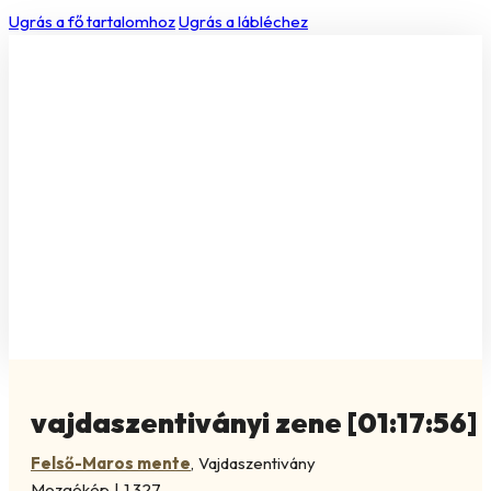
Ugrás a fő tartalomhoz
Ugrás a lábléchez
vajdaszentiványi zene [01:17:56]
Felső-Maros mente
,
Vajdaszentivány
Mozgókép
|
1.327