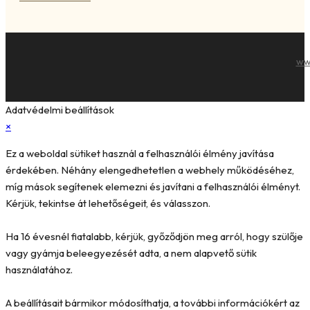
ww
Adatvédelmi beállítások
×
Ez a weboldal sütiket használ a felhasználói élmény javítása
érdekében. Néhány elengedhetetlen a webhely működéséhez,
míg mások segítenek elemezni és javítani a felhasználói élményt.
Kérjük, tekintse át lehetőségeit, és válasszon.
Ha 16 évesnél fiatalabb, kérjük, győződjön meg arról, hogy szülője
vagy gyámja beleegyezését adta, a nem alapvető sütik
használatához.
A beállításait bármikor módosíthatja, a további információkért az