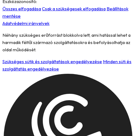
Eszközazonosító:
Összes elfogadása
Csak a szükségesek elfogadása
Beállítások
mentése
Adatvédelmi irányelvek
Néhány szükséges erőforrást blokkolva lett, ami hatással lehet a
harmadik féltől származó szolgáltatásokra és befolyásolhatja az
oldal működését.
Szükséges sütik és szolgáltatások engedélyezése
Minden süti és
szolgáltatás engedélyezése