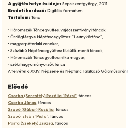
A gyűjtés helye és ideje:
Sepsiszentgyörgy
,
2011
Eredeti hordozó:
Digitális formátum
Tartalom:
Tánc
• Háromszék Táncegyüttes: vajdaszentiványi táncok,
• Ördögtérgye Néptáncegyüttes: ”Leánykörtánc”,
• magyarpéterlaki zenekar,
• Százlábú Néptáncegyüttes: Küküllő-menti táncok,
• Háromszék Táncegyüttes: ritka magyar,
• széki hagyományörzők tánca
A felvétel a XXIV. Népzene és Néptánc Találkozó Gálaműsorán k
Előadó
Csorba (Serestély) Rozália "Rózsi"
,
táncos
Csorba János
,
táncos
Szabó (Gábor) Rozália
,
táncos
Szabó István "Pista"
,
táncos
Posta (Székely) Zsuzsa
,
táncos