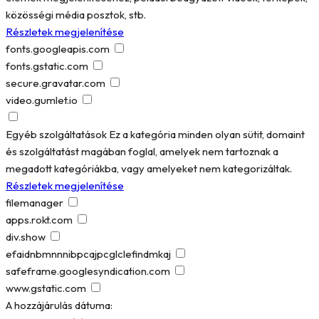
közösségi média posztok, stb.
Részletek megjelenítése
fonts.googleapis.com
fonts.gstatic.com
secure.gravatar.com
video.gumlet.io
Egyéb szolgáltatások
Ez a kategória minden olyan sütit, domaint
és szolgáltatást magában foglal, amelyek nem tartoznak a
megadott kategóriákba, vagy amelyeket nem kategorizáltak.
Részletek megjelenítése
filemanager
apps.rokt.com
div.show
efaidnbmnnnibpcajpcglclefindmkaj
safeframe.googlesyndication.com
www.gstatic.com
A hozzájárulás dátuma: