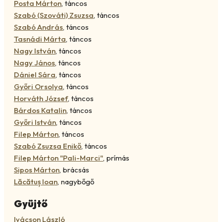
Posta Márton
,
táncos
Szabó (Szováti) Zsuzsa
,
táncos
Szabó András
,
táncos
Tasnádi Márta
,
táncos
Nagy István
,
táncos
Nagy János
,
táncos
Dániel Sára
,
táncos
Győri Orsolya
,
táncos
Horváth József
,
táncos
Bárdos Katalin
,
táncos
Győri István
,
táncos
Filep Márton
,
táncos
Szabó Zsuzsa Enikő
,
táncos
Filep Márton "Pali-Marci"
,
prímás
Sipos Márton
,
brácsás
Lăcătuș Ioan
,
nagybőgő
Gyüjtő
Ivácson László