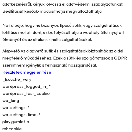
adatkezelésről, kérjük, olvassa el adatvédelmi szabályzatunkat.
Beállításait később módosíthatja megváltoztathatja.
Ne feledje, hogy ha bizonyos típusú sütik, vagy szolgáltatások
letiltása mellett dönt, az befolyásolhatja a webhely által nyújtott
élményét és az általunk kínált szolgáltatásokat.
Alapvető
Az alapvető sütik és szolgáltatások biztosítják az oldal
megfelelő működéséhez. Ezek a sütik és szolgáltatások a GDPR
szerint nem igénylik a felhasználó hozzájárulását.
Részletek megjelenítése
_lscache_vary
wordpress_logged_in_*
wordpress_test_cookie
wp_lang
wp-settings-*
wp-settings-time-*
play.gumlet.io
mhcookie