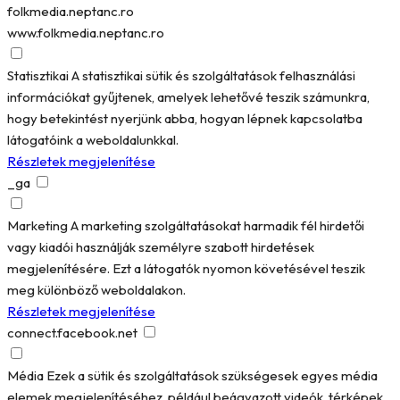
folkmedia.neptanc.ro
www.folkmedia.neptanc.ro
Statisztikai
A statisztikai sütik és szolgáltatások felhasználási
információkat gyűjtenek, amelyek lehetővé teszik számunkra,
hogy betekintést nyerjünk abba, hogyan lépnek kapcsolatba
látogatóink a weboldalunkkal.
Részletek megjelenítése
_ga
Marketing
A marketing szolgáltatásokat harmadik fél hirdetői
vagy kiadói használják személyre szabott hirdetések
megjelenítésére. Ezt a látogatók nyomon követésével teszik
meg különböző weboldalakon.
Részletek megjelenítése
connect.facebook.net
Média
Ezek a sütik és szolgáltatások szükségesek egyes média
elemek megjelenítéséhez, például beágyazott videók, térképek,