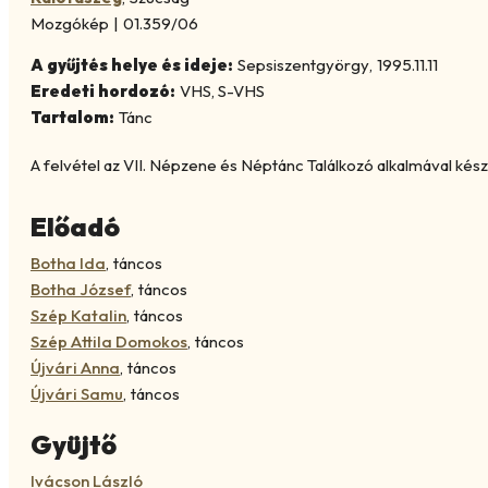
Mozgókép
|
01.359/06
A gyűjtés helye és ideje:
Sepsiszentgyörgy
,
1995.11.11
Eredeti hordozó:
VHS, S-VHS
Tartalom:
Tánc
A felvétel az VII. Népzene és Néptánc Találkozó alkalmával készü
Előadó
Botha Ida
,
táncos
Botha József
,
táncos
Szép Katalin
,
táncos
Szép Attila Domokos
,
táncos
Újvári Anna
,
táncos
Újvári Samu
,
táncos
Gyüjtő
Ivácson László