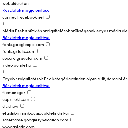
weboldalakon.
Részletek megjelenítése
connect.facebook.net
Média
Ezek a sütik és szolgáltatások szükségesek egyes média el
Részletek megjelenítése
fonts.googleapis.com
fonts.gstatic.com
secure.gravatar.com
video.gumlet.io
Egyéb szolgáltatások
Ez a kategória minden olyan sütit, domaint 
Részletek megjelenítése
filemanager
apps.rokt.com
div.show
efaidnbmnnnibpcajpcglclefindmkaj
safeframe.googlesyndication.com
www.gstatic.com