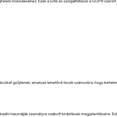
megfelelő működéséhez. Ezek a sütik és szolgáltatások a GDPR szerint 
formációkat gyűjtenek, amelyek lehetővé teszik számunkra, hogy betek
y kiadói használják személyre szabott hirdetések megjelenítésére. 