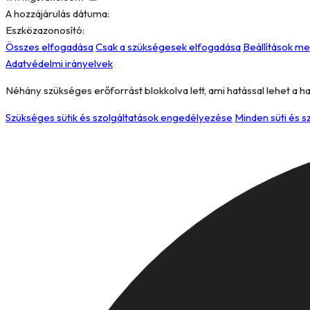
A hozzájárulás dátuma:
Eszközazonosító:
Összes elfogadása
Csak a szükségesek elfogadása
Beállítások m
Adatvédelmi irányelvek
Néhány szükséges erőforrást blokkolva lett, ami hatással lehet a h
Szükséges sütik és szolgáltatások engedélyezése
Minden süti és 