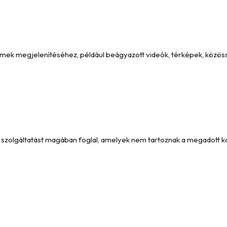
emek megjelenítéséhez, például beágyazott videók, térképek, közöss
és szolgáltatást magában foglal, amelyek nem tartoznak a megadott 