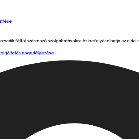
entése
armadik féltől származó szolgáltatásokra és befolyásolhatja az oldal
szolgáltatás engedélyezése