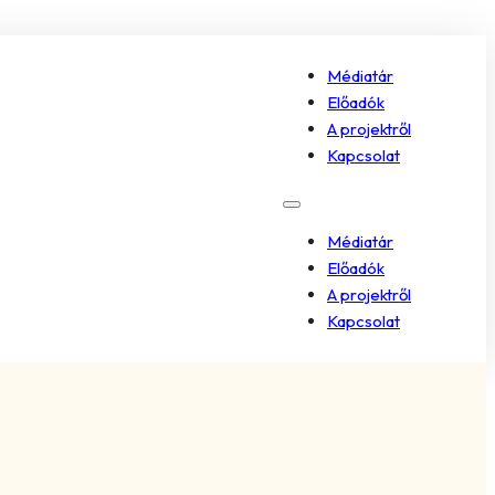
Médiatár
Előadók
A projektről
Kapcsolat
Médiatár
Előadók
A projektről
Kapcsolat