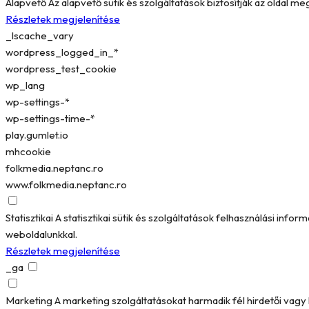
Alapvető
Az alapvető sütik és szolgáltatások biztosítják az oldal 
Részletek megjelenítése
_lscache_vary
wordpress_logged_in_*
wordpress_test_cookie
wp_lang
wp-settings-*
wp-settings-time-*
play.gumlet.io
mhcookie
folkmedia.neptanc.ro
www.folkmedia.neptanc.ro
Statisztikai
A statisztikai sütik és szolgáltatások felhasználási in
weboldalunkkal.
Részletek megjelenítése
_ga
Marketing
A marketing szolgáltatásokat harmadik fél hirdetői vag