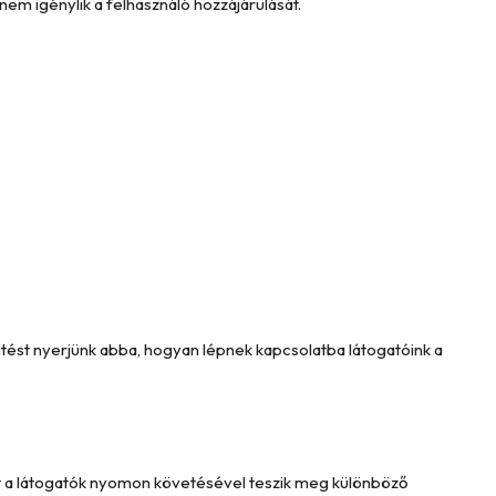
nem igénylik a felhasználó hozzájárulását.
intést nyerjünk abba, hogyan lépnek kapcsolatba látogatóink a
Ezt a látogatók nyomon követésével teszik meg különböző