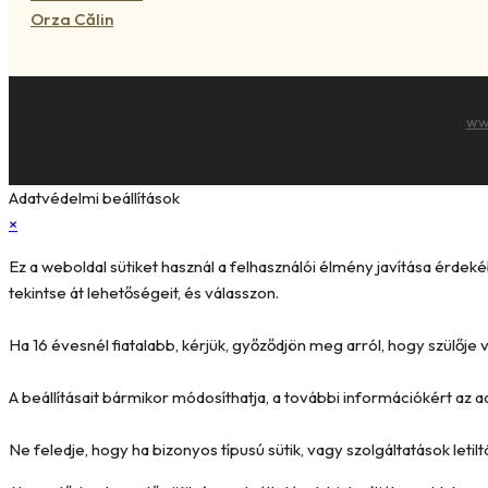
Orza Călin
ww
Adatvédelmi beállítások
×
Ez a weboldal sütiket használ a felhasználói élmény javítása érde
tekintse át lehetőségeit, és válasszon.
Ha 16 évesnél fiatalabb, kérjük, győződjön meg arról, hogy szülőj
A beállításait bármikor módosíthatja, a további információkért az a
Ne feledje, hogy ha bizonyos típusú sütik, vagy szolgáltatások letilt