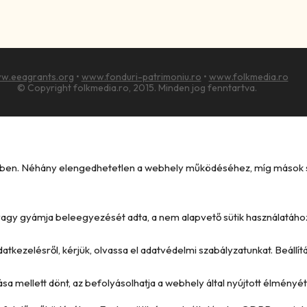
w.eeagrants.org
•
www.fonduri-patrimoniu.ro
•
www.folkmedia.ro
© Copyright folkmedia.ro, 2015. Minden jog fenntartva.
kében. Néhány elengedhetetlen a webhely működéséhez, míg mások seg
e vagy gyámja beleegyezését adta, a nem alapvető sütik használatáho
datkezelésről, kérjük, olvassa el adatvédelmi szabályzatunkat. Beállí
ása mellett dönt, az befolyásolhatja a webhely által nyújtott élményét 