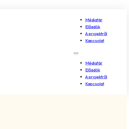
Médiatár
Előadók
A projektről
Kapcsolat
Médiatár
Előadók
A projektről
Kapcsolat