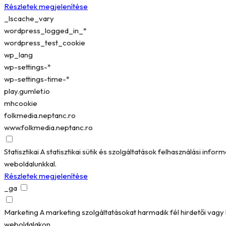
Részletek megjelenítése
_lscache_vary
wordpress_logged_in_*
wordpress_test_cookie
wp_lang
wp-settings-*
wp-settings-time-*
play.gumlet.io
mhcookie
folkmedia.neptanc.ro
www.folkmedia.neptanc.ro
Statisztikai
A statisztikai sütik és szolgáltatások felhasználási in
weboldalunkkal.
Részletek megjelenítése
_ga
Marketing
A marketing szolgáltatásokat harmadik fél hirdetői vag
weboldalakon.