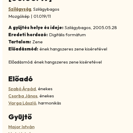
Szilágyság
,
Szilágybagos
Mozgókép
|
01.019/11
A gyűjtés helye és ideje:
Szilágybagos
,
2005.05.28
Eredeti hordozó:
Digitális formátum
Tartalom:
Zene
Előadásmód:
ének hangszeres zene kiséretével
Előadásmód: ének hangszeres zene kiséretével
Előadó
Szabó Árpád
,
énekes
Csorba János
,
énekes
Varga László
,
harmonikás
Gyüjtő
Major István