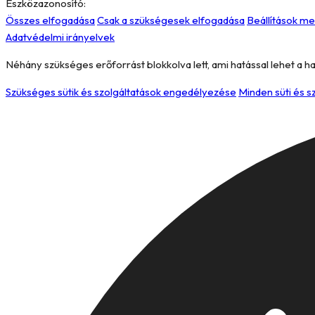
Eszközazonosító:
Összes elfogadása
Csak a szükségesek elfogadása
Beállítások m
Adatvédelmi irányelvek
Néhány szükséges erőforrást blokkolva lett, ami hatással lehet a h
Szükséges sütik és szolgáltatások engedélyezése
Minden süti és 