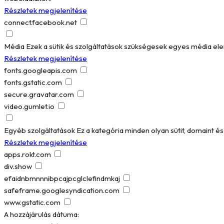
Részletek megjelenítése
connect.facebook.net
Média
Ezek a sütik és szolgáltatások szükségesek egyes média el
Részletek megjelenítése
fonts.googleapis.com
fonts.gstatic.com
secure.gravatar.com
video.gumlet.io
Egyéb szolgáltatások
Ez a kategória minden olyan sütit, domaint 
Részletek megjelenítése
apps.rokt.com
div.show
efaidnbmnnnibpcajpcglclefindmkaj
safeframe.googlesyndication.com
www.gstatic.com
A hozzájárulás dátuma: