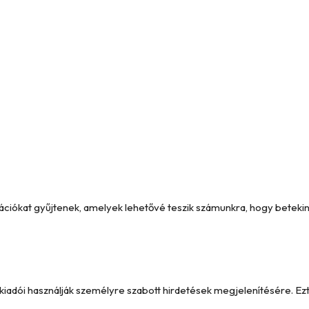
formációkat gyűjtenek, amelyek lehetővé teszik számunkra, hogy betek
y kiadói használják személyre szabott hirdetések megjelenítésére. 