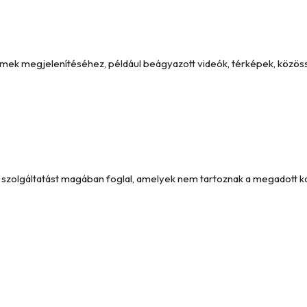
emek megjelenítéséhez, például beágyazott videók, térképek, közöss
és szolgáltatást magában foglal, amelyek nem tartoznak a megadott 