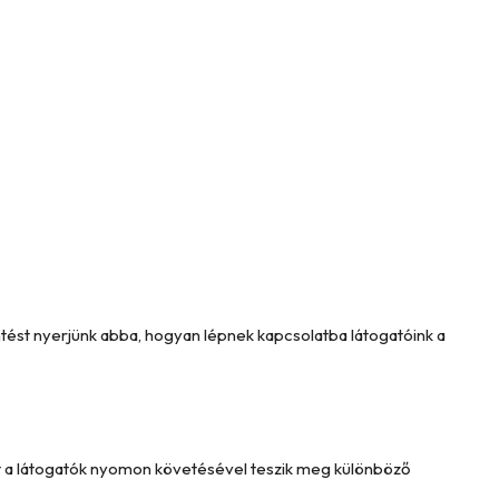
intést nyerjünk abba, hogyan lépnek kapcsolatba látogatóink a
Ezt a látogatók nyomon követésével teszik meg különböző