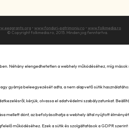
w.eeagrants.org
•
www.fonduri-patrimoniu.ro
•
www.folkmedia.ro
© Copyright folkmedia.ro, 2015. Minden jog fenntartva.
kében. Néhány elengedhetetlen a webhely működéséhez, míg mások seg
e vagy gyámja beleegyezését adta, a nem alapvető sütik használatáho
datkezelésről, kérjük, olvassa el adatvédelmi szabályzatunkat. Beállí
ása mellett dönt, az befolyásolhatja a webhely által nyújtott élményét 
megfelelő működéséhez. Ezek a sütik és szolgáltatások a GDPR szerint 