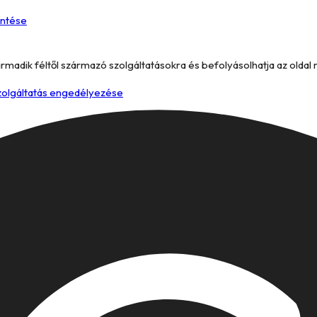
entése
armadik féltől származó szolgáltatásokra és befolyásolhatja az oldal
szolgáltatás engedélyezése