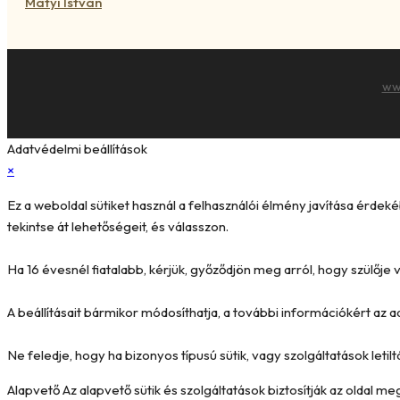
Matyi István
ww
Adatvédelmi beállítások
×
Ez a weboldal sütiket használ a felhasználói élmény javítása érde
tekintse át lehetőségeit, és válasszon.
Ha 16 évesnél fiatalabb, kérjük, győződjön meg arról, hogy szülőj
A beállításait bármikor módosíthatja, a további információkért az a
Ne feledje, hogy ha bizonyos típusú sütik, vagy szolgáltatások letilt
Alapvető
Az alapvető sütik és szolgáltatások biztosítják az oldal 