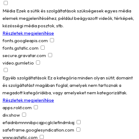
Média
Ezek a sütik és szolgáltatások szükségesek egyes média
elemek megjelenítéséhez, például beágyazott videók, térképek,
közösségi média posztok, stb.
Részletek megjelenítése
fonts.googleapis.com
fonts.gstatic.com
secure.gravatar.com
video.gumlet.io
Egyéb szolgáltatások
Ez a kategória minden olyan sütit, domaint
és szolgáltatást magában foglal, amelyek nem tartoznak a
megadott kategóriákba, vagy amelyeket nem kategorizáltak.
Részletek megjelenítése
apps.rokt.com
div.show
efaidnbmnnnibpcajpcglclefindmkaj
safeframe.googlesyndication.com
www.gstatic.com