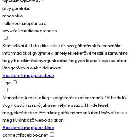
wp-settings-time-*
play.gumlet.io
mhcookie
folkmedia.neptanc.ro
www.folkmedia.neptanc.ro
Statisztikai
A statisztikai sütik és szolgáltatások felhasználási
információkat gyűjtenek, amelyek lehetővé teszik számunkra,
hogy betekintést nyerjünk abba, hogyan lépnek kapcsolatba
látogatóink a weboldalunkkal.
Részletek megjelenítése
_ga
Marketing
A marketing szolgáltatásokat harmadik fél hirdetői
vagy kiadói használják személyre szabott hirdetések
megjelenítésére. Ezt a látogatók nyomon követésével teszik
meg különböző weboldalakon.
Részletek megjelenítése
connect.facebook.net