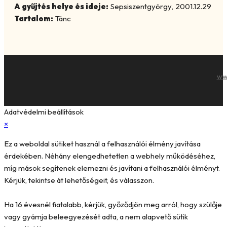
A gyűjtés helye és ideje:
Sepsiszentgyörgy
,
2001.12.29
Tartalom:
Tánc
ww
Adatvédelmi beállítások
×
Ez a weboldal sütiket használ a felhasználói élmény javítása
érdekében. Néhány elengedhetetlen a webhely működéséhez,
míg mások segítenek elemezni és javítani a felhasználói élményt.
Kérjük, tekintse át lehetőségeit, és válasszon.
Ha 16 évesnél fiatalabb, kérjük, győződjön meg arról, hogy szülője
vagy gyámja beleegyezését adta, a nem alapvető sütik