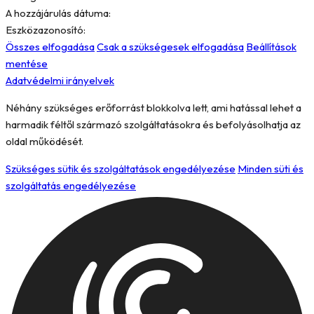
A hozzájárulás dátuma:
Eszközazonosító:
Összes elfogadása
Csak a szükségesek elfogadása
Beállítások
mentése
Adatvédelmi irányelvek
Néhány szükséges erőforrást blokkolva lett, ami hatással lehet a
harmadik féltől származó szolgáltatásokra és befolyásolhatja az
oldal működését.
Szükséges sütik és szolgáltatások engedélyezése
Minden süti és
szolgáltatás engedélyezése