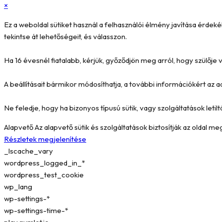
×
Ez a weboldal sütiket használ a felhasználói élmény javítása érde
tekintse át lehetőségeit, és válasszon.
Ha 16 évesnél fiatalabb, kérjük, győződjön meg arról, hogy szülőj
A beállításait bármikor módosíthatja, a további információkért az a
Ne feledje, hogy ha bizonyos típusú sütik, vagy szolgáltatások letilt
Alapvető
Az alapvető sütik és szolgáltatások biztosítják az oldal 
Részletek megjelenítése
_lscache_vary
wordpress_logged_in_*
wordpress_test_cookie
wp_lang
wp-settings-*
wp-settings-time-*