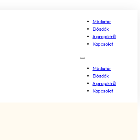
Médiatár
Előadók
A projektről
Kapcsolat
Médiatár
Előadók
A projektről
Kapcsolat