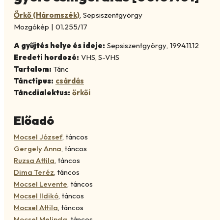
Őrkő (Háromszék)
,
Sepsiszentgyörgy
Mozgókép
|
01.255/17
A gyűjtés helye és ideje:
Sepsiszentgyörgy
,
1994.11.12
Eredeti hordozó:
VHS, S-VHS
Tartalom:
Tánc
Tánctípus:
csárdás
Táncdialektus:
őrkői
Előadó
Mocsel József
,
táncos
Gergely Anna
,
táncos
Ruzsa Attila
,
táncos
Dima Teréz
,
táncos
Mocsel Levente
,
táncos
Mocsel Ildikó
,
táncos
Mocsel Attila
,
táncos
Mocsel Melinda
,
táncos