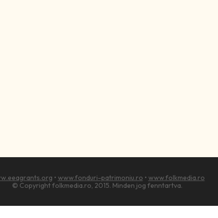
w.eeagrants.org
•
www.fonduri-patrimoniu.ro
•
www.folkmedia.ro
© Copyright folkmedia.ro, 2015. Minden jog fenntartva.