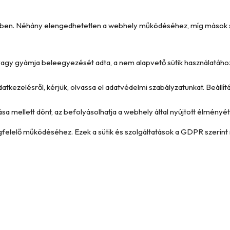
kében. Néhány elengedhetetlen a webhely működéséhez, míg mások seg
e vagy gyámja beleegyezését adta, a nem alapvető sütik használatáho
datkezelésről, kérjük, olvassa el adatvédelmi szabályzatunkat. Beállí
ása mellett dönt, az befolyásolhatja a webhely által nyújtott élményét 
megfelelő működéséhez. Ezek a sütik és szolgáltatások a GDPR szerint 