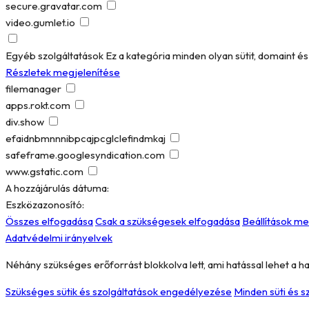
secure.gravatar.com
video.gumlet.io
Egyéb szolgáltatások
Ez a kategória minden olyan sütit, domaint 
Részletek megjelenítése
filemanager
apps.rokt.com
div.show
efaidnbmnnnibpcajpcglclefindmkaj
safeframe.googlesyndication.com
www.gstatic.com
A hozzájárulás dátuma:
Eszközazonosító:
Összes elfogadása
Csak a szükségesek elfogadása
Beállítások m
Adatvédelmi irányelvek
Néhány szükséges erőforrást blokkolva lett, ami hatással lehet a h
Szükséges sütik és szolgáltatások engedélyezése
Minden süti és 