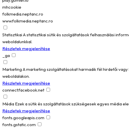
play.gumlet.io
mhcookie
folkmedia.neptanc.ro
www.folkmedia.neptanc.ro
Statisztikai
A statisztikai sütik és szolgáltatások felhasználási in
weboldalunkkal.
Részletek megjelenítése
_ga
Marketing
A marketing szolgáltatásokat harmadik fél hirdetői vag
weboldalakon.
Részletek megjelenítése
connect.facebook.net
Média
Ezek a sütik és szolgáltatások szükségesek egyes média el
Részletek megjelenítése
fonts.googleapis.com
fonts.gstatic.com