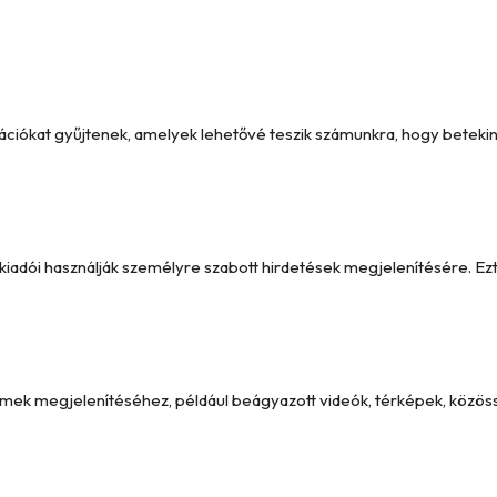
formációkat gyűjtenek, amelyek lehetővé teszik számunkra, hogy betek
y kiadói használják személyre szabott hirdetések megjelenítésére. 
emek megjelenítéséhez, például beágyazott videók, térképek, közöss