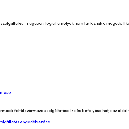
és szolgáltatást magában foglal, amelyek nem tartoznak a megadott 
entése
armadik féltől származó szolgáltatásokra és befolyásolhatja az oldal
szolgáltatás engedélyezése