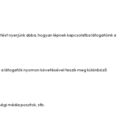
intést nyerjünk abba, hogyan lépnek kapcsolatba látogatóink a
Ezt a látogatók nyomon követésével teszik meg különböző
égi média posztok, stb.