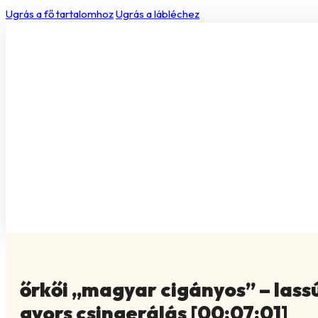
Ugrás a fő tartalomhoz
Ugrás a lábléchez
őrkői „magyar cigányos” – lass
gyors csingerálás [00:07:01]