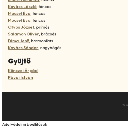
Kovács László
,
táncos
Mocsel Éva
,
táncos
Mocsel Éva
,
táncos
Ötvös József
,
prímás
Salamon Olivér
,
brácsás
Dima Jenő
,
harmonikás
Kovács Sándor
,
nagybőgős
Gyüjtő
Könczei Árpád
Pávai István
ww
Adatvédelmi beállítások