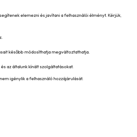
ítenek elemezni és javítani a felhasználói élményt. Kérjük,
z.
tásait később módosíthatja megváltoztathatja.
és az általunk kínált szolgáltatásokat.
nem igénylik a felhasználó hozzájárulását.