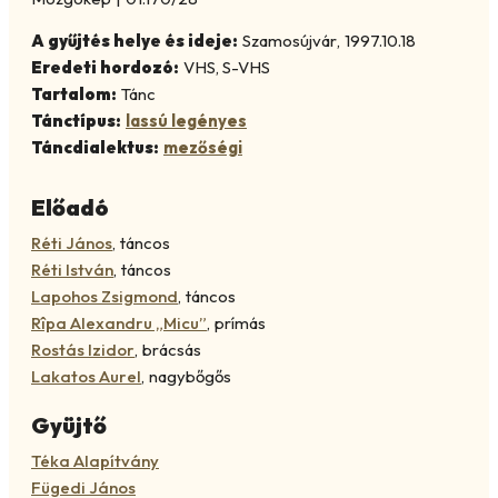
A gyűjtés helye és ideje:
Szamosújvár
,
1997.10.18
Eredeti hordozó:
VHS, S-VHS
Tartalom:
Tánc
Tánctípus:
lassú legényes
Táncdialektus:
mezőségi
Előadó
Réti János
,
táncos
Réti István
,
táncos
Lapohos Zsigmond
,
táncos
Rîpa Alexandru „Micu”
,
prímás
Rostás Izidor
,
brácsás
Lakatos Aurel
,
nagybőgős
Gyüjtő
Téka Alapítvány
Fügedi János