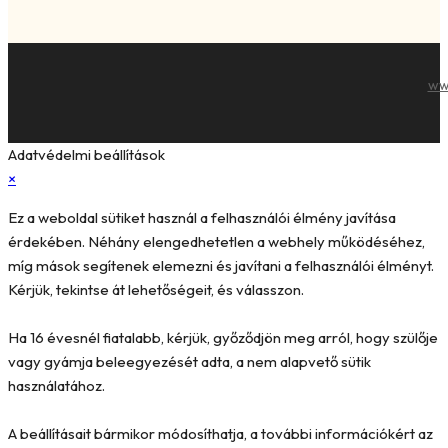
ww
Adatvédelmi beállítások
×
Ez a weboldal sütiket használ a felhasználói élmény javítása
érdekében. Néhány elengedhetetlen a webhely működéséhez,
míg mások segítenek elemezni és javítani a felhasználói élményt.
Kérjük, tekintse át lehetőségeit, és válasszon.
Ha 16 évesnél fiatalabb, kérjük, győződjön meg arról, hogy szülője
vagy gyámja beleegyezését adta, a nem alapvető sütik
használatához.
A beállításait bármikor módosíthatja, a további információkért az