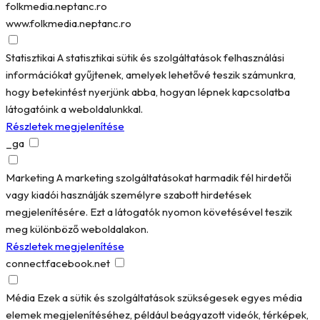
folkmedia.neptanc.ro
www.folkmedia.neptanc.ro
Statisztikai
A statisztikai sütik és szolgáltatások felhasználási
információkat gyűjtenek, amelyek lehetővé teszik számunkra,
hogy betekintést nyerjünk abba, hogyan lépnek kapcsolatba
látogatóink a weboldalunkkal.
Részletek megjelenítése
_ga
Marketing
A marketing szolgáltatásokat harmadik fél hirdetői
vagy kiadói használják személyre szabott hirdetések
megjelenítésére. Ezt a látogatók nyomon követésével teszik
meg különböző weboldalakon.
Részletek megjelenítése
connect.facebook.net
Média
Ezek a sütik és szolgáltatások szükségesek egyes média
elemek megjelenítéséhez, például beágyazott videók, térképek,