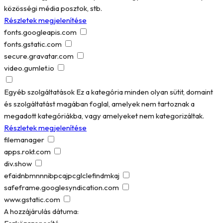
közösségi média posztok, stb.
Részletek megjelenítése
fonts.googleapis.com
fonts.gstatic.com
secure.gravatar.com
video.gumlet.io
Egyéb szolgáltatások
Ez a kategória minden olyan sütit, domaint
és szolgáltatást magában foglal, amelyek nem tartoznak a
megadott kategóriákba, vagy amelyeket nem kategorizáltak.
Részletek megjelenítése
filemanager
apps.rokt.com
div.show
efaidnbmnnnibpcajpcglclefindmkaj
safeframe.googlesyndication.com
www.gstatic.com
A hozzájárulás dátuma: