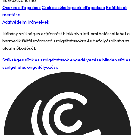
Eszközazonosító:
Összes elfogadása
Csak a szükségesek elfogadása
Beállítások
mentése
Adatvédelmi irányelvek
Néhány szükséges erőforrást blokkolva lett, ami hatással lehet a
harmadik féltől származó szolgáltatásokra és befolyásolhatja az
oldal működését.
Szükséges sütik és szolgáltatások engedélyezése
Minden süti és
szolgáltatás engedélyezése