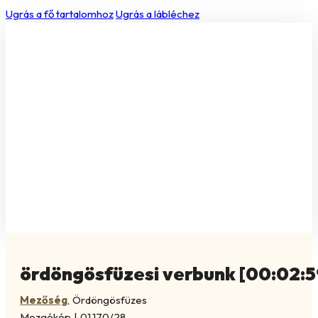
Ugrás a fő tartalomhoz
Ugrás a lábléchez
ördöngösfüzesi verbunk [00:02:5
Mezőség
,
Ördöngösfüzes
Mozgókép
|
01.170/28