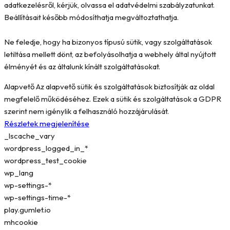
adatkezelésről, kérjük, olvassa el adatvédelmi szabályzatunkat.
Beállításait később módosíthatja megváltoztathatja.
Ne feledje, hogy ha bizonyos típusú sütik, vagy szolgáltatások
letiltása mellett dönt, az befolyásolhatja a webhely által nyújtott
élményét és az általunk kínált szolgáltatásokat.
Alapvető
Az alapvető sütik és szolgáltatások biztosítják az oldal
megfelelő működéséhez. Ezek a sütik és szolgáltatások a GDPR
szerint nem igénylik a felhasználó hozzájárulását.
Részletek megjelenítése
_lscache_vary
wordpress_logged_in_*
wordpress_test_cookie
wp_lang
wp-settings-*
wp-settings-time-*
play.gumlet.io
mhcookie