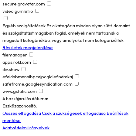
secure.gravatar.com
video.gumlet.io
Egyéb szolgáltatások
Ez a kategória minden olyan sütit, domaint
és szolgáltatást magában foglal, amelyek nem tartoznak a
megadott kategóriákba, vagy amelyeket nem kategorizáltak.
Részletek megjelenítése
filemanager
apps.rokt.com
div.show
efaidnbmnnnibpcajpcglclefindmkaj
safeframe.googlesyndication.com
www.gstatic.com
A hozzájárulás dátuma:
Eszközazonosító:
Összes elfogadása
Csak a szükségesek elfogadása
Beállítások
mentése
Adatvédelmi irányelvek