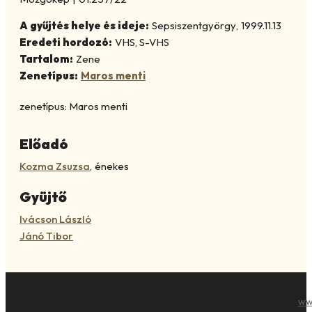
A gyűjtés helye és ideje:
Sepsiszentgyörgy
,
1999.11.13
Eredeti hordozó:
VHS, S-VHS
Tartalom:
Zene
Zenetípus:
Maros menti
zenetípus: Maros menti
Előadó
Kozma Zsuzsa
,
énekes
Gyüjtő
Ivácson László
Jánó Tibor
ww