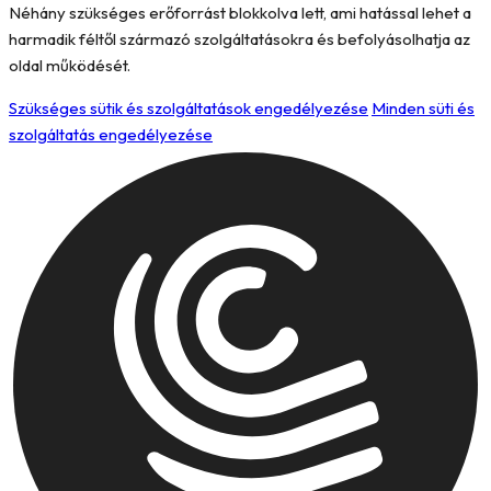
Néhány szükséges erőforrást blokkolva lett, ami hatással lehet a
harmadik féltől származó szolgáltatásokra és befolyásolhatja az
oldal működését.
Szükséges sütik és szolgáltatások engedélyezése
Minden süti és
szolgáltatás engedélyezése