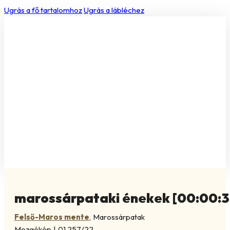
Ugrás a fő tartalomhoz
Ugrás a lábléchez
marossárpataki énekek [00:00:3
Felső-Maros mente
,
Marossárpatak
Mozgókép
|
01.257/22