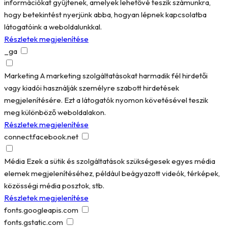
információkat gyűjtenek, amelyek lehetővé teszik számunkra,
hogy betekintést nyerjünk abba, hogyan lépnek kapcsolatba
látogatóink a weboldalunkkal.
Részletek megjelenítése
_ga
Marketing
A marketing szolgáltatásokat harmadik fél hirdetői
vagy kiadói használják személyre szabott hirdetések
megjelenítésére. Ezt a látogatók nyomon követésével teszik
meg különböző weboldalakon.
Részletek megjelenítése
connect.facebook.net
Média
Ezek a sütik és szolgáltatások szükségesek egyes média
elemek megjelenítéséhez, például beágyazott videók, térképek,
közösségi média posztok, stb.
Részletek megjelenítése
fonts.googleapis.com
fonts.gstatic.com