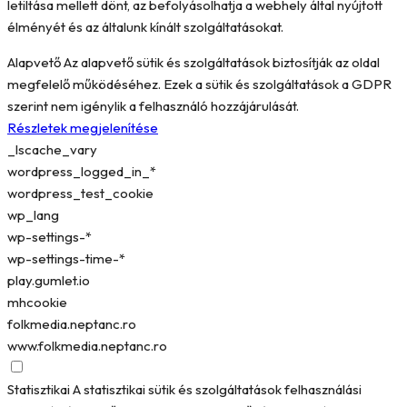
letiltása mellett dönt, az befolyásolhatja a webhely által nyújtott
élményét és az általunk kínált szolgáltatásokat.
Alapvető
Az alapvető sütik és szolgáltatások biztosítják az oldal
megfelelő működéséhez. Ezek a sütik és szolgáltatások a GDPR
szerint nem igénylik a felhasználó hozzájárulását.
Részletek megjelenítése
_lscache_vary
wordpress_logged_in_*
wordpress_test_cookie
wp_lang
wp-settings-*
wp-settings-time-*
play.gumlet.io
mhcookie
folkmedia.neptanc.ro
www.folkmedia.neptanc.ro
Statisztikai
A statisztikai sütik és szolgáltatások felhasználási