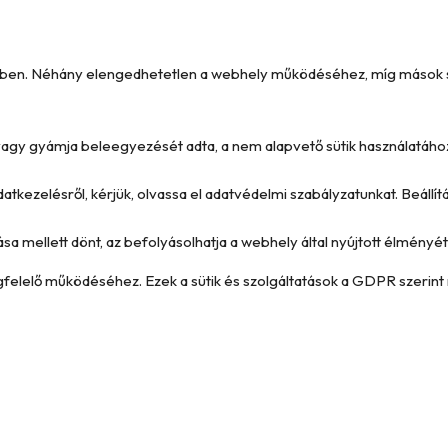
kében. Néhány elengedhetetlen a webhely működéséhez, míg mások seg
e vagy gyámja beleegyezését adta, a nem alapvető sütik használatáho
datkezelésről, kérjük, olvassa el adatvédelmi szabályzatunkat. Beállí
ása mellett dönt, az befolyásolhatja a webhely által nyújtott élményét 
megfelelő működéséhez. Ezek a sütik és szolgáltatások a GDPR szerint 