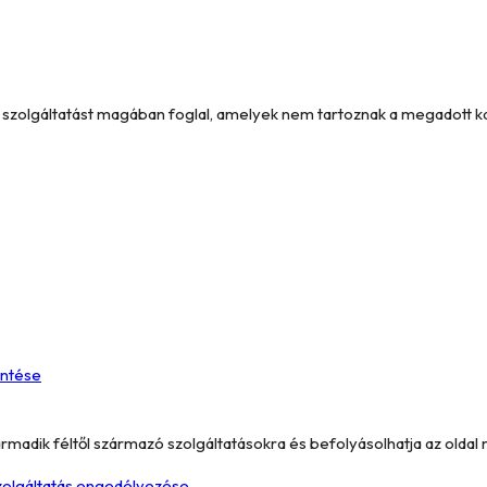
és szolgáltatást magában foglal, amelyek nem tartoznak a megadott 
entése
armadik féltől származó szolgáltatásokra és befolyásolhatja az oldal
szolgáltatás engedélyezése