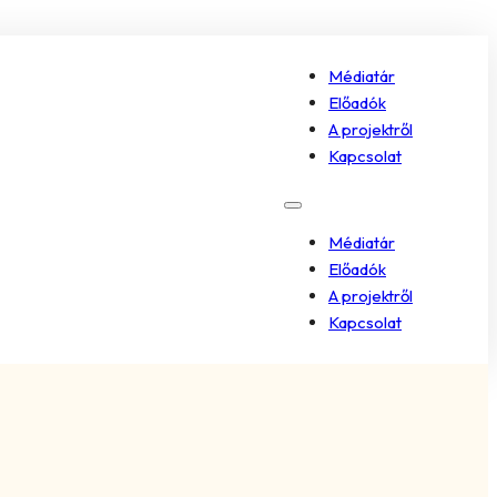
Médiatár
Előadók
A projektről
Kapcsolat
Médiatár
Előadók
A projektről
Kapcsolat