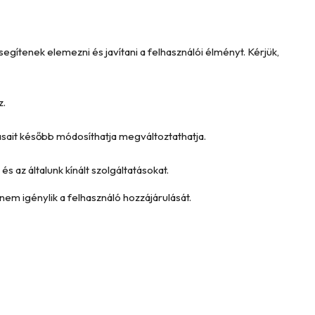
ítenek elemezni és javítani a felhasználói élményt. Kérjük,
z.
tásait később módosíthatja megváltoztathatja.
és az általunk kínált szolgáltatásokat.
nem igénylik a felhasználó hozzájárulását.