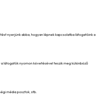
intést nyerjünk abba, hogyan lépnek kapcsolatba látogatóink a
Ezt a látogatók nyomon követésével teszik meg különböző
égi média posztok, stb.