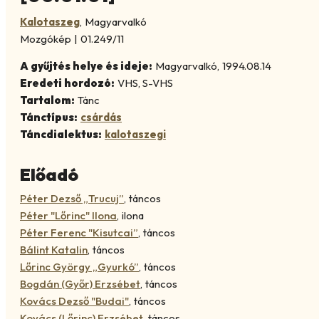
Kalotaszeg
,
Magyarvalkó
Mozgókép
|
01.249/11
A gyűjtés helye és ideje:
Magyarvalkó
,
1994.08.14
Eredeti hordozó:
VHS, S-VHS
Tartalom:
Tánc
Tánctípus:
csárdás
Táncdialektus:
kalotaszegi
Előadó
Péter Dezső „Trucuj”
,
táncos
Péter "Lőrinc" Ilona
,
ilona
Péter Ferenc "Kisutcai”
,
táncos
Bálint Katalin
,
táncos
Lőrinc György „Gyurkó”
,
táncos
Bogdán (Győr) Erzsébet
,
táncos
Kovács Dezső "Budai"
,
táncos
Kovács (Lőrinc) Erzsébet
,
táncos