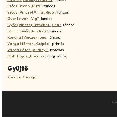
Szőcs István „Pisti”
,
táncos
Szőcs (Vincze) Anna „Rigó”
,
táncos
Győr István „Víg”
,
táncos
Győr (Vincze) Erzsébet „Peti”
,
táncos
Lőrinc Jenő „Bandika”
,
táncos
Kondra (Vincze) Ilona
,
táncos
Varga Márton „Csipás”
,
prímás
Varga Péter „Burunyi”
,
brácsás
Gálfi Lajos „Cocono”
,
nagybőgős
Gyüjtő
Könczei Csongor
ww