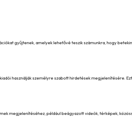
formációkat gyűjtenek, amelyek lehetővé teszik számunkra, hogy betek
y kiadói használják személyre szabott hirdetések megjelenítésére. 
emek megjelenítéséhez, például beágyazott videók, térképek, közöss