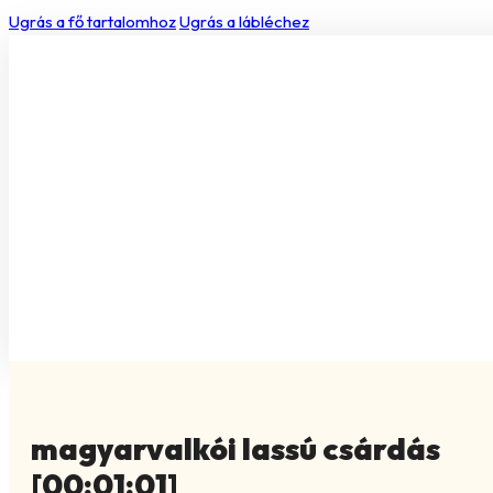
Ugrás a fő tartalomhoz
Ugrás a lábléchez
magyarvalkói lassú csárdás
[00:01:01]