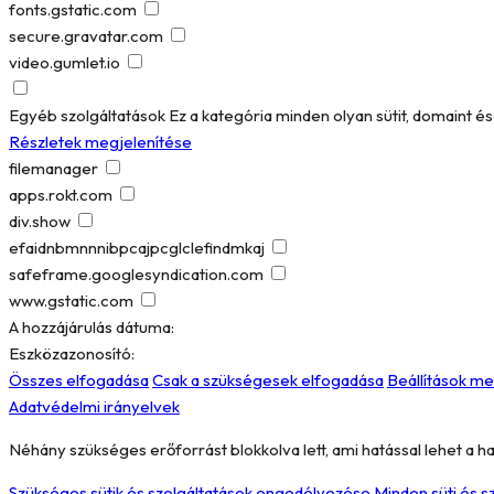
fonts.gstatic.com
secure.gravatar.com
video.gumlet.io
Egyéb szolgáltatások
Ez a kategória minden olyan sütit, domaint 
Részletek megjelenítése
filemanager
apps.rokt.com
div.show
efaidnbmnnnibpcajpcglclefindmkaj
safeframe.googlesyndication.com
www.gstatic.com
A hozzájárulás dátuma:
Eszközazonosító:
Összes elfogadása
Csak a szükségesek elfogadása
Beállítások m
Adatvédelmi irányelvek
Néhány szükséges erőforrást blokkolva lett, ami hatással lehet a h
Szükséges sütik és szolgáltatások engedélyezése
Minden süti és 