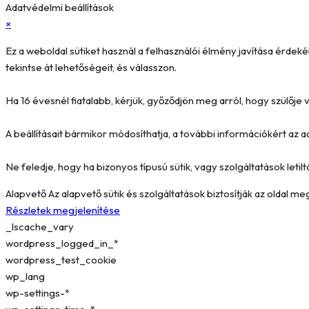
Adatvédelmi beállítások
×
Ez a weboldal sütiket használ a felhasználói élmény javítása érde
tekintse át lehetőségeit, és válasszon.
Ha 16 évesnél fiatalabb, kérjük, győződjön meg arról, hogy szülőj
A beállításait bármikor módosíthatja, a további információkért az a
Ne feledje, hogy ha bizonyos típusú sütik, vagy szolgáltatások letilt
Alapvető
Az alapvető sütik és szolgáltatások biztosítják az oldal 
Részletek megjelenítése
_lscache_vary
wordpress_logged_in_*
wordpress_test_cookie
wp_lang
wp-settings-*