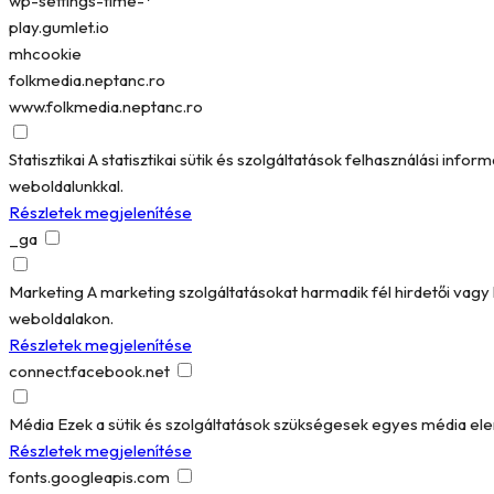
wp-settings-time-*
play.gumlet.io
mhcookie
folkmedia.neptanc.ro
www.folkmedia.neptanc.ro
Statisztikai
A statisztikai sütik és szolgáltatások felhasználási in
weboldalunkkal.
Részletek megjelenítése
_ga
Marketing
A marketing szolgáltatásokat harmadik fél hirdetői vag
weboldalakon.
Részletek megjelenítése
connect.facebook.net
Média
Ezek a sütik és szolgáltatások szükségesek egyes média el
Részletek megjelenítése
fonts.googleapis.com