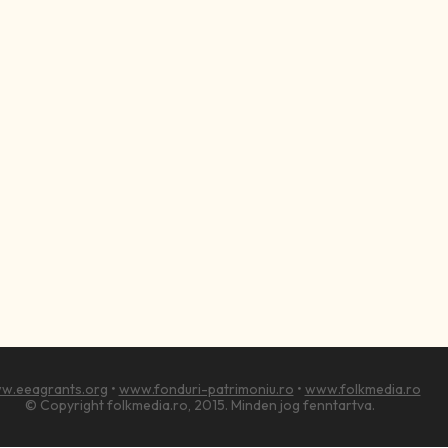
w.eeagrants.org
•
www.fonduri-patrimoniu.ro
•
www.folkmedia.ro
© Copyright folkmedia.ro, 2015. Minden jog fenntartva.