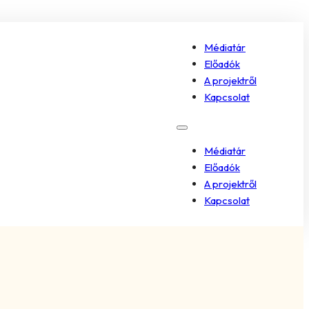
Médiatár
Előadók
A projektről
Kapcsolat
Médiatár
Előadók
A projektről
Kapcsolat