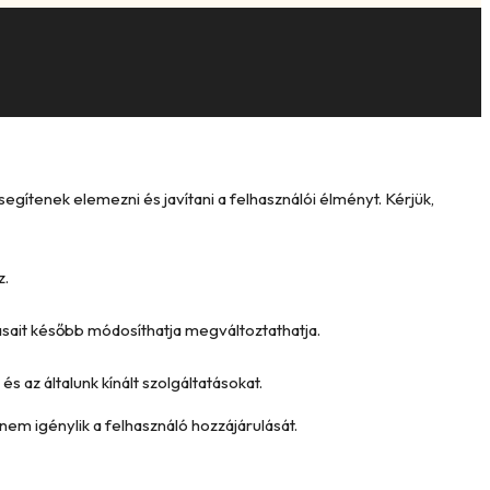
ítenek elemezni és javítani a felhasználói élményt. Kérjük,
z.
tásait később módosíthatja megváltoztathatja.
és az általunk kínált szolgáltatásokat.
nem igénylik a felhasználó hozzájárulását.