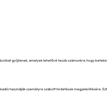
formációkat gyűjtenek, amelyek lehetővé teszik számunkra, hogy betek
y kiadói használják személyre szabott hirdetések megjelenítésére. 