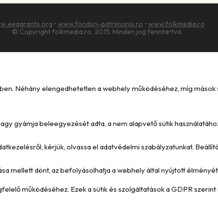
w.eeagrants.org
•
www.fonduri-patrimoniu.ro
•
www.folkmedia.ro
© Copyright folkmedia.ro, 2015. Minden jog fenntartva.
kében. Néhány elengedhetetlen a webhely működéséhez, míg mások seg
e vagy gyámja beleegyezését adta, a nem alapvető sütik használatáho
datkezelésről, kérjük, olvassa el adatvédelmi szabályzatunkat. Beállí
ása mellett dönt, az befolyásolhatja a webhely által nyújtott élményét 
megfelelő működéséhez. Ezek a sütik és szolgáltatások a GDPR szerint 