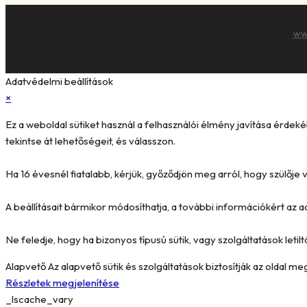
ww
Adatvédelmi beállítások
×
Ez a weboldal sütiket használ a felhasználói élmény javítása érde
tekintse át lehetőségeit, és válasszon.
Ha 16 évesnél fiatalabb, kérjük, győződjön meg arról, hogy szülőj
A beállításait bármikor módosíthatja, a további információkért az a
Ne feledje, hogy ha bizonyos típusú sütik, vagy szolgáltatások letilt
Alapvető
Az alapvető sütik és szolgáltatások biztosítják az oldal 
Részletek megjelenítése
_lscache_vary