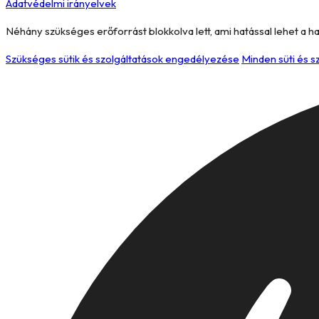
Adatvédelmi irányelvek
Néhány szükséges erőforrást blokkolva lett, ami hatással lehet a h
Szükséges sütik és szolgáltatások engedélyezése
Minden süti és 