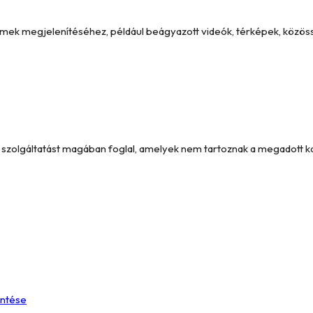
emek megjelenítéséhez, például beágyazott videók, térképek, közöss
és szolgáltatást magában foglal, amelyek nem tartoznak a megadott 
entése