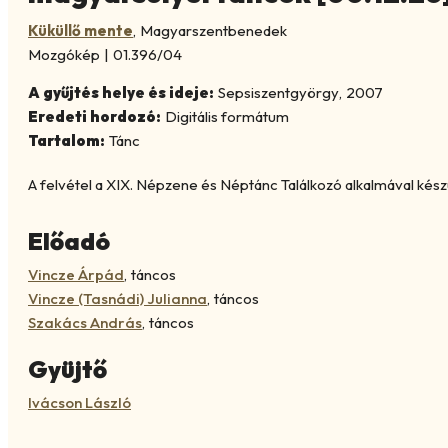
Küküllő mente
,
Magyarszentbenedek
Mozgókép
|
01.396/04
A gyűjtés helye és ideje:
Sepsiszentgyörgy
,
2007
Eredeti hordozó:
Digitális formátum
Tartalom:
Tánc
A felvétel a XIX. Népzene és Néptánc Találkozó alkalmával készü
Előadó
Vincze Árpád
,
táncos
Vincze (Tasnádi) Julianna
,
táncos
Szakács András
,
táncos
Gyüjtő
Ivácson László