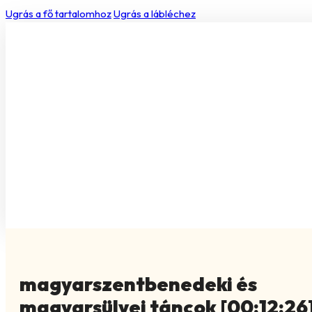
Ugrás a fő tartalomhoz
Ugrás a lábléchez
magyarszentbenedeki és
magyarsülyei táncok [00:12:26