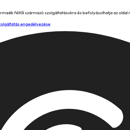
armadik féltől származó szolgáltatásokra és befolyásolhatja az oldal
szolgáltatás engedélyezése