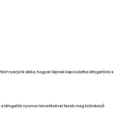
intést nyerjünk abba, hogyan lépnek kapcsolatba látogatóink a
Ezt a látogatók nyomon követésével teszik meg különböző