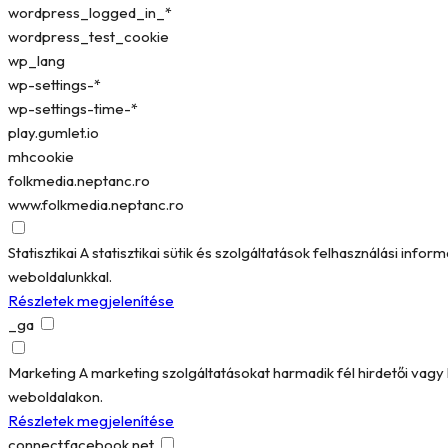
wordpress_logged_in_*
wordpress_test_cookie
wp_lang
wp-settings-*
wp-settings-time-*
play.gumlet.io
mhcookie
folkmedia.neptanc.ro
www.folkmedia.neptanc.ro
Statisztikai
A statisztikai sütik és szolgáltatások felhasználási in
weboldalunkkal.
Részletek megjelenítése
_ga
Marketing
A marketing szolgáltatásokat harmadik fél hirdetői vag
weboldalakon.
Részletek megjelenítése
connect.facebook.net