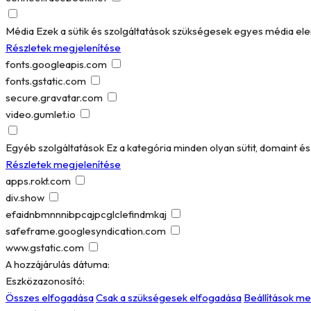
Média
Ezek a sütik és szolgáltatások szükségesek egyes média el
Részletek megjelenítése
fonts.googleapis.com
fonts.gstatic.com
secure.gravatar.com
video.gumlet.io
Egyéb szolgáltatások
Ez a kategória minden olyan sütit, domaint 
Részletek megjelenítése
apps.rokt.com
div.show
efaidnbmnnnibpcajpcglclefindmkaj
safeframe.googlesyndication.com
www.gstatic.com
A hozzájárulás dátuma:
Eszközazonosító:
Összes elfogadása
Csak a szükségesek elfogadása
Beállítások m