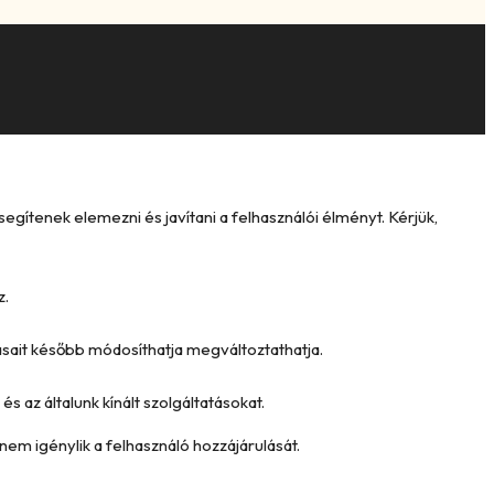
ítenek elemezni és javítani a felhasználói élményt. Kérjük,
z.
tásait később módosíthatja megváltoztathatja.
és az általunk kínált szolgáltatásokat.
nem igénylik a felhasználó hozzájárulását.