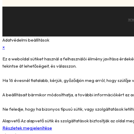
ww
Adatvédelmi beállítások
×
Ez a weboldal sütiket használ a felhasználói élmény javítása érde
tekintse át lehetőségeit, és válasszon.
Ha 16 évesnél fiatalabb, kérjük, győződjön meg arról, hogy szülőj
A beállításait bármikor módosíthatja, a további információkért az a
Ne feledje, hogy ha bizonyos típusú sütik, vagy szolgáltatások letilt
Alapvető
Az alapvető sütik és szolgáltatások biztosítják az oldal 
Részletek megjelenítése