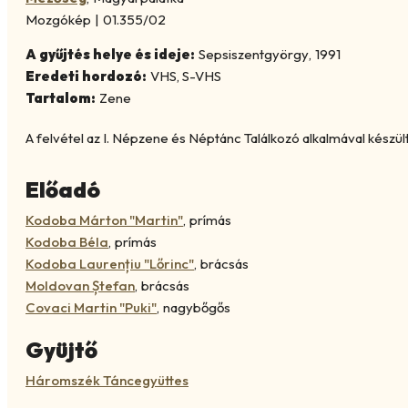
Mozgókép
|
01.355/02
A gyűjtés helye és ideje:
Sepsiszentgyörgy
,
1991
Eredeti hordozó:
VHS, S-VHS
Tartalom:
Zene
A felvétel az I. Népzene és Néptánc Találkozó alkalmával készült
Előadó
Kodoba Márton "Martin"
,
prímás
Kodoba Béla
,
prímás
Kodoba Laurențiu "Lőrinc"
,
brácsás
Moldovan Ștefan
,
brácsás
Covaci Martin "Puki"
,
nagybőgős
Gyüjtő
Háromszék Táncegyüttes