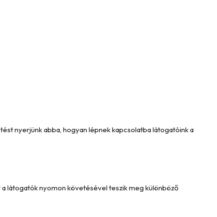
intést nyerjünk abba, hogyan lépnek kapcsolatba látogatóink a
Ezt a látogatók nyomon követésével teszik meg különböző