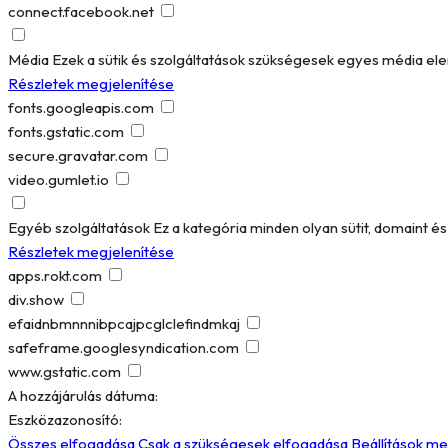
connect.facebook.net
Média
Ezek a sütik és szolgáltatások szükségesek egyes média el
Részletek megjelenítése
fonts.googleapis.com
fonts.gstatic.com
secure.gravatar.com
video.gumlet.io
Egyéb szolgáltatások
Ez a kategória minden olyan sütit, domaint 
Részletek megjelenítése
apps.rokt.com
div.show
efaidnbmnnnibpcajpcglclefindmkaj
safeframe.googlesyndication.com
www.gstatic.com
A hozzájárulás dátuma:
Eszközazonosító:
Összes elfogadása
Csak a szükségesek elfogadása
Beállítások m