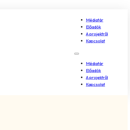
Médiatár
Előadók
A projektről
Kapcsolat
Médiatár
Előadók
A projektről
Kapcsolat