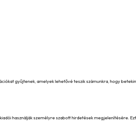
formációkat gyűjtenek, amelyek lehetővé teszik számunkra, hogy betek
y kiadói használják személyre szabott hirdetések megjelenítésére. 