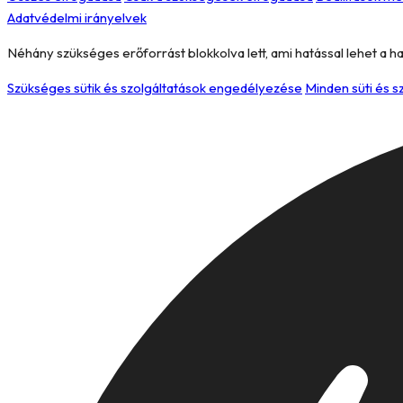
Adatvédelmi irányelvek
Néhány szükséges erőforrást blokkolva lett, ami hatással lehet a h
Szükséges sütik és szolgáltatások engedélyezése
Minden süti és 