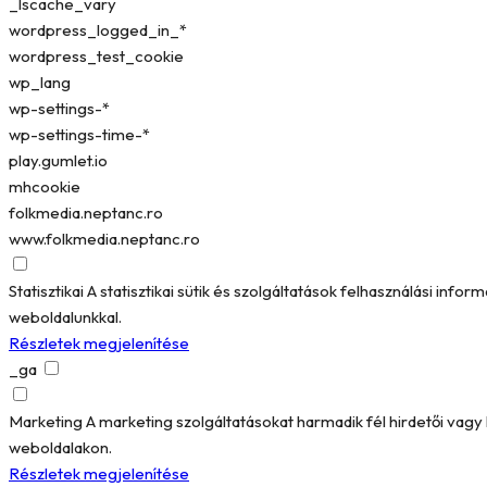
_lscache_vary
wordpress_logged_in_*
wordpress_test_cookie
wp_lang
wp-settings-*
wp-settings-time-*
play.gumlet.io
mhcookie
folkmedia.neptanc.ro
www.folkmedia.neptanc.ro
Statisztikai
A statisztikai sütik és szolgáltatások felhasználási in
weboldalunkkal.
Részletek megjelenítése
_ga
Marketing
A marketing szolgáltatásokat harmadik fél hirdetői vag
weboldalakon.
Részletek megjelenítése