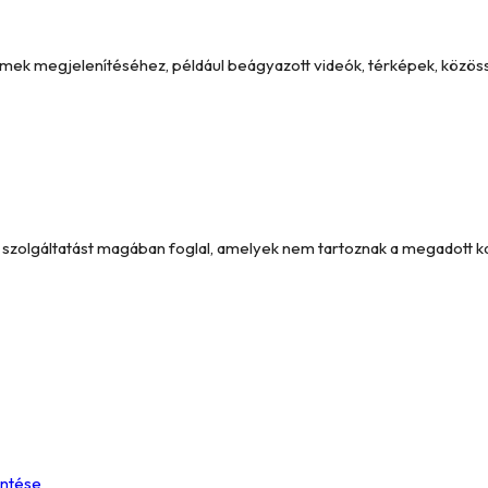
emek megjelenítéséhez, például beágyazott videók, térképek, közöss
és szolgáltatást magában foglal, amelyek nem tartoznak a megadott 
entése