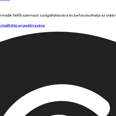
armadik féltől származó szolgáltatásokra és befolyásolhatja az oldal
szolgáltatás engedélyezése