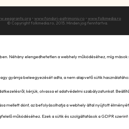
w.eeagrants.org
•
www.fonduri-patrimoniu.ro
•
www.folkmedia.ro
© Copyright folkmedia.ro, 2015. Minden jog fenntartva.
kében. Néhány elengedhetetlen a webhely működéséhez, míg mások seg
e vagy gyámja beleegyezését adta, a nem alapvető sütik használatáho
datkezelésről, kérjük, olvassa el adatvédelmi szabályzatunkat. Beállí
ása mellett dönt, az befolyásolhatja a webhely által nyújtott élményét 
megfelelő működéséhez. Ezek a sütik és szolgáltatások a GDPR szerint 