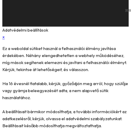
ww
Adatvédelmi beállítások
×
Ez a weboldal sütiket használ a felhasználói élmény javítása
érdekében. Néhány elengedhetetlen a webhely működéséhez,
míg mások segítenek elemezni és javítani a felhasználói élményt.
Kérjük, tekintse át lehetőségeit, és válasszon.
Ha 16 évesnél fiatalabb, kérjük, győződjön meg arról, hogy szülője
vagy gyámja beleegyezését adta, a nem alapvető sütik
használatához.
A beállításait bármikor módosíthatja, a további információkért az
adatkezelésről, kérjük, olvassa el adatvédelmi szabályzatunkat.
Beállításait később módosíthatja megváltoztathatja.