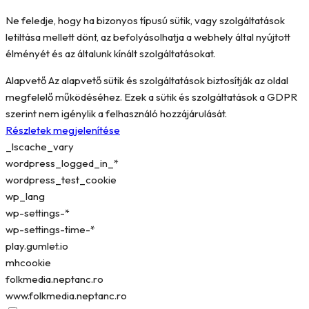
Ne feledje, hogy ha bizonyos típusú sütik, vagy szolgáltatások
letiltása mellett dönt, az befolyásolhatja a webhely által nyújtott
élményét és az általunk kínált szolgáltatásokat.
Alapvető
Az alapvető sütik és szolgáltatások biztosítják az oldal
megfelelő működéséhez. Ezek a sütik és szolgáltatások a GDPR
szerint nem igénylik a felhasználó hozzájárulását.
Részletek megjelenítése
_lscache_vary
wordpress_logged_in_*
wordpress_test_cookie
wp_lang
wp-settings-*
wp-settings-time-*
play.gumlet.io
mhcookie
folkmedia.neptanc.ro
www.folkmedia.neptanc.ro