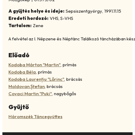
A gyűjtés helye és ideje:
Sepsiszentgyörgy
,
1991.11.15
Eredeti hordozó:
VHS, S-VHS
Tartalom:
Zene
A felvétel az I. Népzene és Néptánc Találkozó táncházában készü
Előadó
Kodoba Márton "Martin"
,
prímás
Kodoba Béla
,
prímás
Kodoba Laurențiu "Lőrinc"
,
brácsás
Moldovan Ștefan
,
brácsás
Covaci Martin "Puki"
,
nagybőgős
Gyüjtő
Háromszék Táncegyüttes