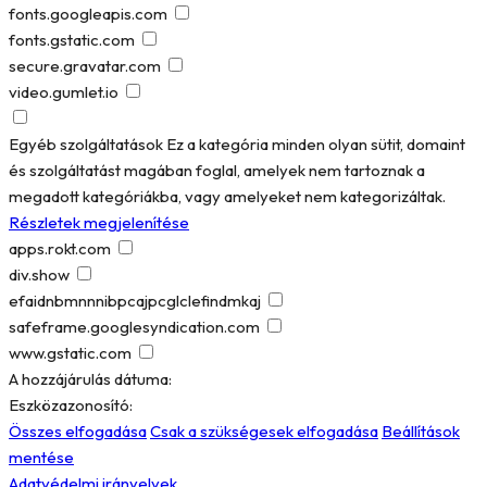
fonts.googleapis.com
fonts.gstatic.com
secure.gravatar.com
video.gumlet.io
Egyéb szolgáltatások
Ez a kategória minden olyan sütit, domaint
és szolgáltatást magában foglal, amelyek nem tartoznak a
megadott kategóriákba, vagy amelyeket nem kategorizáltak.
Részletek megjelenítése
apps.rokt.com
div.show
efaidnbmnnnibpcajpcglclefindmkaj
safeframe.googlesyndication.com
www.gstatic.com
A hozzájárulás dátuma:
Eszközazonosító:
Összes elfogadása
Csak a szükségesek elfogadása
Beállítások
mentése
Adatvédelmi irányelvek