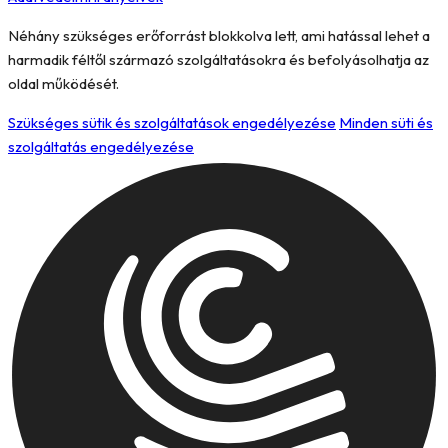
Néhány szükséges erőforrást blokkolva lett, ami hatással lehet a
harmadik féltől származó szolgáltatásokra és befolyásolhatja az
oldal működését.
Szükséges sütik és szolgáltatások engedélyezése
Minden süti és
szolgáltatás engedélyezése