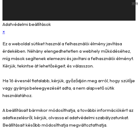
ww
Adatvédelmi beállítások
×
Ez a weboldal sütiket használ a felhasználói élmény javítása
érdekében. Néhány elengedhetetlen a webhely működéséhez,
míg mások segítenek elemezni és javítani a felhasználói élményt.
Kérjük, tekintse át lehetőségeit, és válasszon.
Ha 16 évesnél fiatalabb, kérjük, győződjön meg arról, hogy szülője
vagy gyámja beleegyezését adta, a nem alapvető sütik
használatához.
A beállításait bármikor módosíthatja, a további információkért az
adatkezelésről, kérjük, olvassa el adatvédelmi szabályzatunkat.
Beállításait később módosíthatja megváltoztathatja.