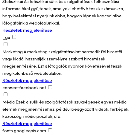
Statisztikai
A statisztikai sütik és szolgáltatások felhasználási
információkat gyűjtenek, amelyek lehetővé teszik számunkra,
hogy betekintést nyerjünk abba, hogyan lépnek kapcsolatba
látogatóink a weboldalunkkal.
Részletek megjelenítése
_ga
Marketing
A marketing szolgáltatásokat harmadik fél hirdetői
vagy kiadói használják személyre szabott hirdetések
megjelenítésére. Ezt a látogatók nyomon követésével teszik
meg különböző weboldalakon.
Részletek megjelenítése
connect.facebook.net
Média
Ezek a sütik és szolgáltatások szükségesek egyes média
elemek megjelenítéséhez, például beágyazott videók, térképek,
közösségi média posztok, stb.
Részletek megjelenítése
fonts.googleapis.com