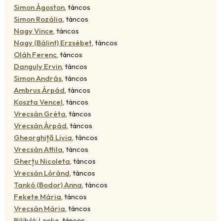
Simon Ágoston
,
táncos
Simon Rozália
,
táncos
Nagy Vince
,
táncos
Nagy (Bálint) Erzsébet
,
táncos
Oláh Ferenc
,
táncos
Danguly Ervin
,
táncos
Simon András
,
táncos
Ambrus Árpád
,
táncos
Koszta Vencel
,
táncos
Vrecsán Gréta
,
táncos
Vrecsán Árpád
,
táncos
Gheorghiță Livia
,
táncos
Vrecsán Attila
,
táncos
Gherțu Nicoleta
,
táncos
Vrecsán Lóránd
,
táncos
Tankó (Bodor) Anna
,
táncos
Fekete Mária
,
táncos
Vrecsán Mária
,
táncos
Bilibók Lenke
,
táncos