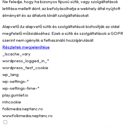
Ne feledje, hogy ha bizonyos típusú sütik, vagy szolgáltatások
letiltása mellett dönt, az befolyásolhatja a webhely által nyújtott
élményét és az általunk kínált szolgáltatásokat.
Alapvető
Az alapvető sütik és szolgáltatások biztosítják az oldal
megfelelő működéséhez. Ezek a sütik és szolgáltatások a GDPR
szerint nem igénylik a felhasználó hozzájárulását.
Részletek megjelenítése
_lscache_vary
wordpress_logged_in_*
wordpress_test_cookie
wp_lang
wp-settings-*
wp-settings-time-*
play.gumlet.io
mhcookie
folkmedia.neptanc.ro
www.folkmedia.neptanc.ro