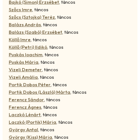
Bajkó (Simon) Erzsébet
,
táncos
Szőcs Imre
,
táncos
Szőcs (Sztojka) Teréz
,
táncos
Balázs András
,
táncos
Balázs (Szabó) Erzsébet
,
táncos
Köllő Imre
,
táncos
Köllő (Petri) Ildikó
,
táncos
Puskás Ioachim
,
táncos
Puskás Mária
,
táncos
Vizeli Demeter
,
táncos
Vizeli Amália
,
táncos
Portik Dobos Péter
,
táncos
Portik Dobos (László) Márta
,
táncos
Ferencz Sándor
,
táncos
Ferencz Ágnes
,
táncos
Laczkó Lénárt
,
táncos
Laczkó (Portik) Mária
,
táncos
György Antal
,
táncos
György (Kiss) Mária
,
táncos