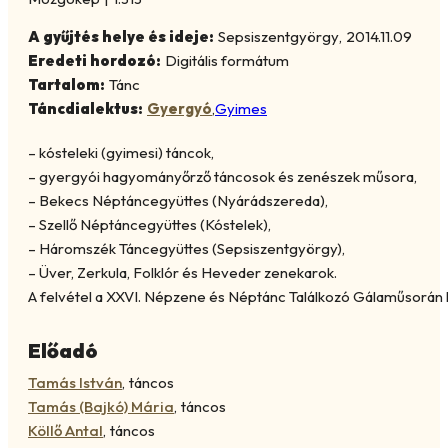
A gyűjtés helye és ideje:
Sepsiszentgyörgy
,
2014.11.09
Eredeti hordozó:
Digitális formátum
Tartalom:
Tánc
Táncdialektus:
Gyergyó
,
Gyimes
– kósteleki (gyimesi) táncok,
– gyergyói hagyományőrző táncosok és zenészek műsora,
– Bekecs Néptáncegyüttes (Nyárádszereda),
– Szellő Néptáncegyüttes (Kóstelek),
– Háromszék Táncegyüttes (Sepsiszentgyörgy),
– Üver, Zerkula, Folklór és Heveder zenekarok.
A felvétel a XXVI. Népzene és Néptánc Találkozó Gálaműsorán k
Előadó
Tamás István
,
táncos
Tamás (Bajkó) Mária
,
táncos
Köllő Antal
,
táncos