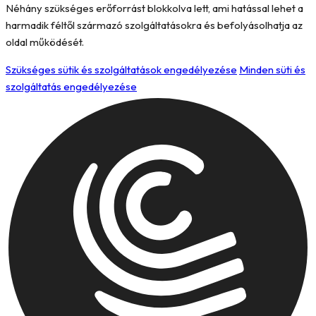
Néhány szükséges erőforrást blokkolva lett, ami hatással lehet a
harmadik féltől származó szolgáltatásokra és befolyásolhatja az
oldal működését.
Szükséges sütik és szolgáltatások engedélyezése
Minden süti és
szolgáltatás engedélyezése