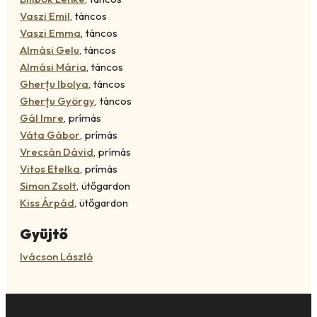
Vaszi Emil
,
táncos
Vaszi Emma
,
táncos
Almási Gelu
,
táncos
Almási Mária
,
táncos
Gherțu Ibolya
,
táncos
Gherțu György
,
táncos
Gál Imre
,
prímás
Váta Gábor
,
prímás
Vrecsán Dávid
,
prímás
Vitos Etelka
,
prímás
Simon Zsolt
,
ütőgardon
Kiss Árpád
,
ütőgardon
Gyüjtő
Ivácson László