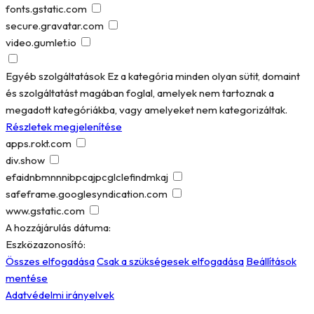
fonts.gstatic.com
secure.gravatar.com
video.gumlet.io
Egyéb szolgáltatások
Ez a kategória minden olyan sütit, domaint
és szolgáltatást magában foglal, amelyek nem tartoznak a
megadott kategóriákba, vagy amelyeket nem kategorizáltak.
Részletek megjelenítése
apps.rokt.com
div.show
efaidnbmnnnibpcajpcglclefindmkaj
safeframe.googlesyndication.com
www.gstatic.com
A hozzájárulás dátuma:
Eszközazonosító:
Összes elfogadása
Csak a szükségesek elfogadása
Beállítások
mentése
Adatvédelmi irányelvek