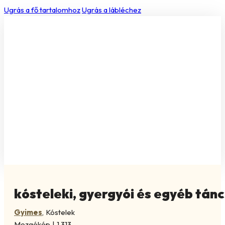
Ugrás a fő tartalomhoz
Ugrás a lábléchez
kósteleki, gyergyói és egyéb tánc
Gyimes
,
Kóstelek
Mozgókép
|
1.313