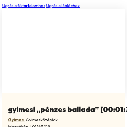
Ugrás a fő tartalomhoz
Ugrás a lábléchez
gyimesi „pénzes ballada” [00:01:
Gyimes
,
Gyimesközéplok
Mozgókép
|
01.163/09