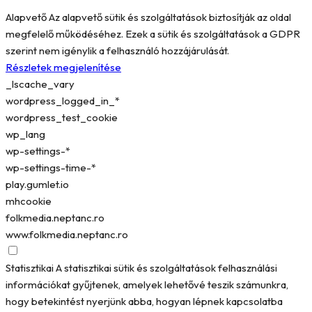
Alapvető
Az alapvető sütik és szolgáltatások biztosítják az oldal
megfelelő működéséhez. Ezek a sütik és szolgáltatások a GDPR
szerint nem igénylik a felhasználó hozzájárulását.
Részletek megjelenítése
_lscache_vary
wordpress_logged_in_*
wordpress_test_cookie
wp_lang
wp-settings-*
wp-settings-time-*
play.gumlet.io
mhcookie
folkmedia.neptanc.ro
www.folkmedia.neptanc.ro
Statisztikai
A statisztikai sütik és szolgáltatások felhasználási
információkat gyűjtenek, amelyek lehetővé teszik számunkra,
hogy betekintést nyerjünk abba, hogyan lépnek kapcsolatba