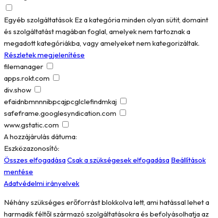
Egyéb szolgáltatások
Ez a kategória minden olyan sütit, domaint
és szolgáltatást magában foglal, amelyek nem tartoznak a
megadott kategóriákba, vagy amelyeket nem kategorizáltak.
Részletek megjelenítése
filemanager
apps.rokt.com
div.show
efaidnbmnnnibpcajpcglclefindmkaj
safeframe.googlesyndication.com
www.gstatic.com
A hozzájárulás dátuma:
Eszközazonosító:
Összes elfogadása
Csak a szükségesek elfogadása
Beállítások
mentése
Adatvédelmi irányelvek
Néhány szükséges erőforrást blokkolva lett, ami hatással lehet a
harmadik féltől származó szolgáltatásokra és befolyásolhatja az