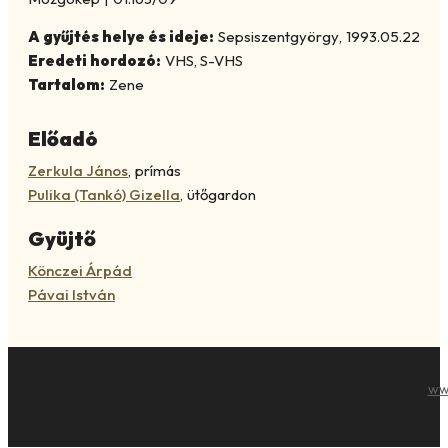
A gyűjtés helye és ideje:
Sepsiszentgyörgy
,
1993.05.22
Eredeti hordozó:
VHS, S-VHS
Tartalom:
Zene
Előadó
Zerkula János
,
prímás
Pulika (Tankó) Gizella
,
ütőgardon
Gyüjtő
Könczei Árpád
Pávai István
ww