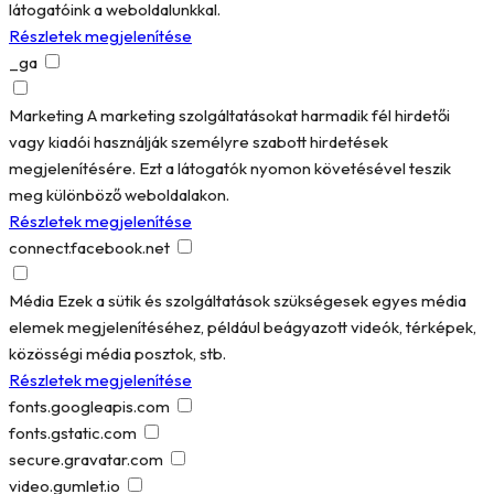
látogatóink a weboldalunkkal.
Részletek megjelenítése
_ga
Marketing
A marketing szolgáltatásokat harmadik fél hirdetői
vagy kiadói használják személyre szabott hirdetések
megjelenítésére. Ezt a látogatók nyomon követésével teszik
meg különböző weboldalakon.
Részletek megjelenítése
connect.facebook.net
Média
Ezek a sütik és szolgáltatások szükségesek egyes média
elemek megjelenítéséhez, például beágyazott videók, térképek,
közösségi média posztok, stb.
Részletek megjelenítése
fonts.googleapis.com
fonts.gstatic.com
secure.gravatar.com
video.gumlet.io