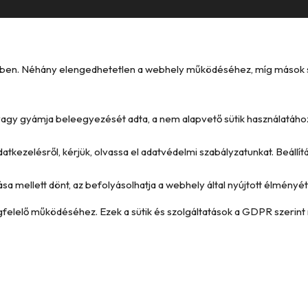
kében. Néhány elengedhetetlen a webhely működéséhez, míg mások seg
e vagy gyámja beleegyezését adta, a nem alapvető sütik használatáho
datkezelésről, kérjük, olvassa el adatvédelmi szabályzatunkat. Beállí
ása mellett dönt, az befolyásolhatja a webhely által nyújtott élményét 
megfelelő működéséhez. Ezek a sütik és szolgáltatások a GDPR szerint 