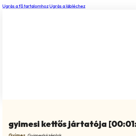
Ugrás a fő tartalomhoz
Ugrás a lábléchez
gyimesi kettős jártatója [00:01
Gyimes
,
Gyimesközéplok