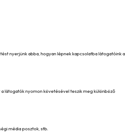
intést nyerjünk abba, hogyan lépnek kapcsolatba látogatóink a
Ezt a látogatók nyomon követésével teszik meg különböző
égi média posztok, stb.