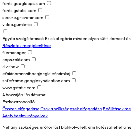
fonts.googleapis.com
fonts.gstatic.com
secure.gravatar.com
video.gumlet.io
Egyéb szolgáltatások
Ez a kategória minden olyan sütit, domaint 
Részletek megjelenítése
filemanager
apps.rokt.com
div.show
efaidnbmnnnibpcajpcglclefindmkaj
safeframe.googlesyndication.com
www.gstatic.com
A hozzájárulás dátuma:
Eszközazonosító:
Összes elfogadása
Csak a szükségesek elfogadása
Beállítások m
Adatvédelmi irányelvek
Néhány szükséges erőforrást blokkolva lett, ami hatással lehet a h