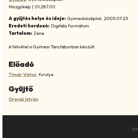
Mozgókép
|
01.287/01
A gyűjtés helye és ideje:
Gyimesközéplok
,
2005.07.25
Eredeti hordozó:
Digitális formátum
Tartalom:
Zene
A felvétel a Gyimesi Tánctáborban készült.
Előadó
Tímár Viktor
,
furulya
Gyüjtő
Orendi István
ww