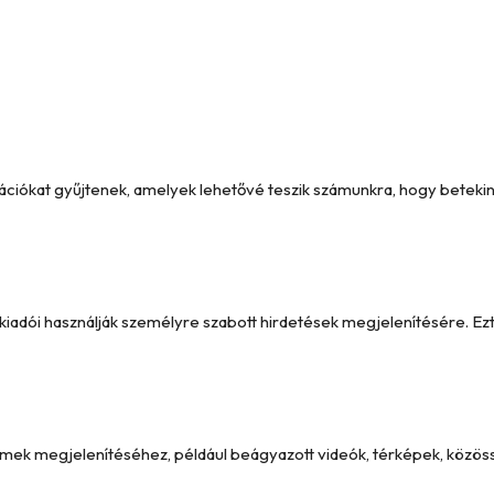
formációkat gyűjtenek, amelyek lehetővé teszik számunkra, hogy betek
y kiadói használják személyre szabott hirdetések megjelenítésére. 
emek megjelenítéséhez, például beágyazott videók, térképek, közöss