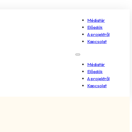
Médiatár
Előadók
A projektről
Kapcsolat
Médiatár
Előadók
A projektről
Kapcsolat