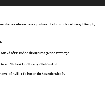
ítenek elemezni és javítani a felhasználói élményt. Kérjük,
z.
tásait később módosíthatja megváltoztathatja.
és az általunk kínált szolgáltatásokat.
nem igénylik a felhasználó hozzájárulását.