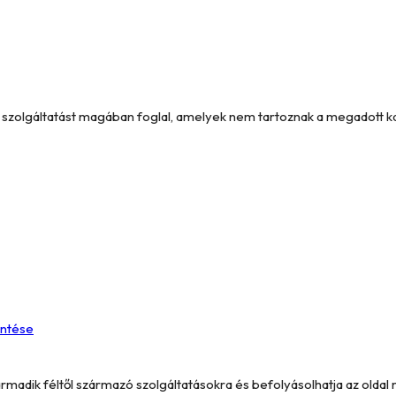
és szolgáltatást magában foglal, amelyek nem tartoznak a megadott 
entése
armadik féltől származó szolgáltatásokra és befolyásolhatja az oldal