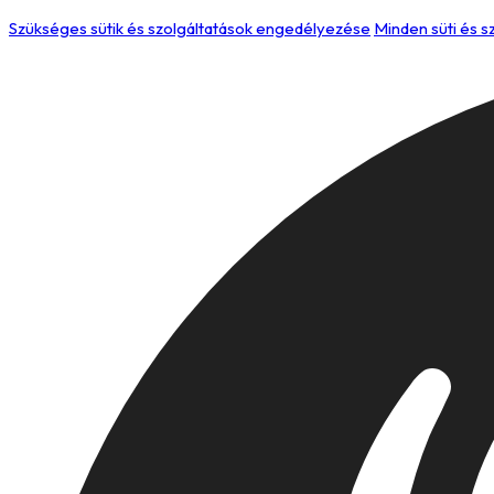
Szükséges sütik és szolgáltatások engedélyezése
Minden süti és 