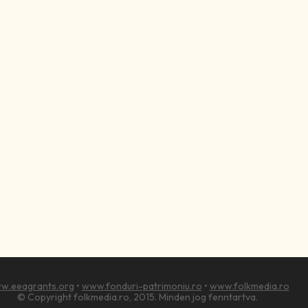
w.eeagrants.org
•
www.fonduri-patrimoniu.ro
•
www.folkmedia.ro
© Copyright folkmedia.ro, 2015. Minden jog fenntartva.