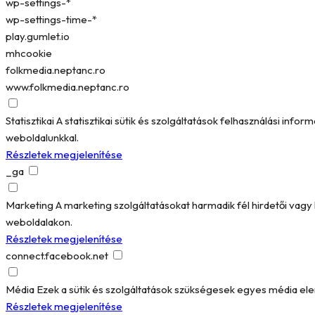
wp-settings-*
wp-settings-time-*
play.gumlet.io
mhcookie
folkmedia.neptanc.ro
www.folkmedia.neptanc.ro
Statisztikai
A statisztikai sütik és szolgáltatások felhasználási in
weboldalunkkal.
Részletek megjelenítése
_ga
Marketing
A marketing szolgáltatásokat harmadik fél hirdetői vag
weboldalakon.
Részletek megjelenítése
connect.facebook.net
Média
Ezek a sütik és szolgáltatások szükségesek egyes média el
Részletek megjelenítése