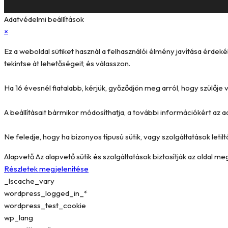
Adatvédelmi beállítások
×
Ez a weboldal sütiket használ a felhasználói élmény javítása érde
tekintse át lehetőségeit, és válasszon.
Ha 16 évesnél fiatalabb, kérjük, győződjön meg arról, hogy szülőj
A beállításait bármikor módosíthatja, a további információkért az a
Ne feledje, hogy ha bizonyos típusú sütik, vagy szolgáltatások letilt
Alapvető
Az alapvető sütik és szolgáltatások biztosítják az oldal 
Részletek megjelenítése
_lscache_vary
wordpress_logged_in_*
wordpress_test_cookie
wp_lang