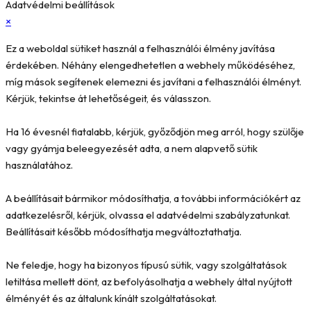
Adatvédelmi beállítások
×
Ez a weboldal sütiket használ a felhasználói élmény javítása
érdekében. Néhány elengedhetetlen a webhely működéséhez,
míg mások segítenek elemezni és javítani a felhasználói élményt.
Kérjük, tekintse át lehetőségeit, és válasszon.
Ha 16 évesnél fiatalabb, kérjük, győződjön meg arról, hogy szülője
vagy gyámja beleegyezését adta, a nem alapvető sütik
használatához.
A beállításait bármikor módosíthatja, a további információkért az
adatkezelésről, kérjük, olvassa el adatvédelmi szabályzatunkat.
Beállításait később módosíthatja megváltoztathatja.
Ne feledje, hogy ha bizonyos típusú sütik, vagy szolgáltatások
letiltása mellett dönt, az befolyásolhatja a webhely által nyújtott
élményét és az általunk kínált szolgáltatásokat.