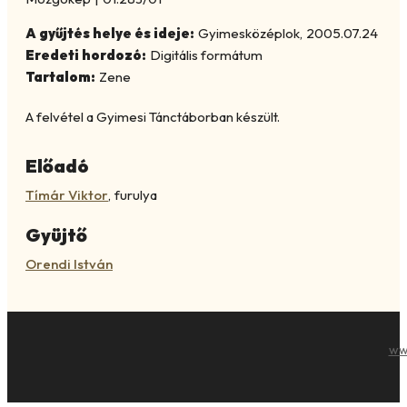
A gyűjtés helye és ideje:
Gyimesközéplok
,
2005.07.24
Eredeti hordozó:
Digitális formátum
Tartalom:
Zene
A felvétel a Gyimesi Tánctáborban készült.
Előadó
Tímár Viktor
,
furulya
Gyüjtő
Orendi István
ww