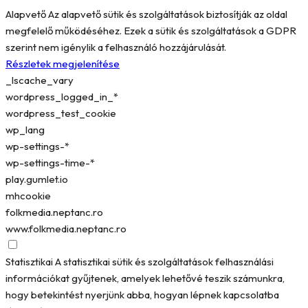
Alapvető
Az alapvető sütik és szolgáltatások biztosítják az oldal
megfelelő működéséhez. Ezek a sütik és szolgáltatások a GDPR
szerint nem igénylik a felhasználó hozzájárulását.
Részletek megjelenítése
_lscache_vary
wordpress_logged_in_*
wordpress_test_cookie
wp_lang
wp-settings-*
wp-settings-time-*
play.gumlet.io
mhcookie
folkmedia.neptanc.ro
www.folkmedia.neptanc.ro
Statisztikai
A statisztikai sütik és szolgáltatások felhasználási
információkat gyűjtenek, amelyek lehetővé teszik számunkra,
hogy betekintést nyerjünk abba, hogyan lépnek kapcsolatba