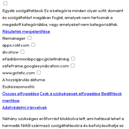
Egyéb szolgáltatások
Ez a kategória minden olyan sütit, domaint
és szolgáltatást magában foglal, amelyek nem tartoznak a
megadott kategóriákba, vagy amelyeket nem kategorizáltak.
Részletek megjelenítése
filemanager
apps.rokt.com
div.show
efaidnbmnnnibpcajpcglclefindmkaj
safeframe.googlesyndication.com
www.gstatic.com
A hozzájárulás dátuma:
Eszközazonosító:
Összes elfogadása
Csak a szükségesek elfogadása
Beállítások
mentése
Adatvédelmi irányelvek
Néhány szükséges erőforrást blokkolva lett, ami hatással lehet a
harmadik féltől származó szolgáltatásokra és befolyásolhatja az