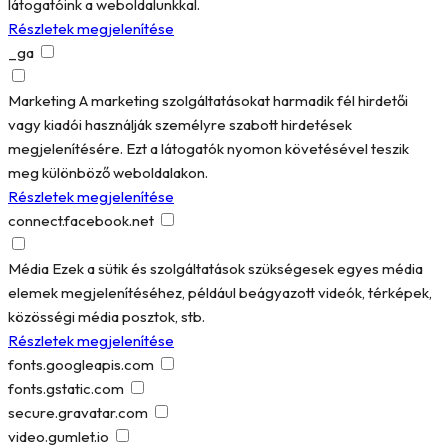
látogatóink a weboldalunkkal.
Részletek megjelenítése
_ga
Marketing
A marketing szolgáltatásokat harmadik fél hirdetői
vagy kiadói használják személyre szabott hirdetések
megjelenítésére. Ezt a látogatók nyomon követésével teszik
meg különböző weboldalakon.
Részletek megjelenítése
connect.facebook.net
Média
Ezek a sütik és szolgáltatások szükségesek egyes média
elemek megjelenítéséhez, például beágyazott videók, térképek,
közösségi média posztok, stb.
Részletek megjelenítése
fonts.googleapis.com
fonts.gstatic.com
secure.gravatar.com
video.gumlet.io