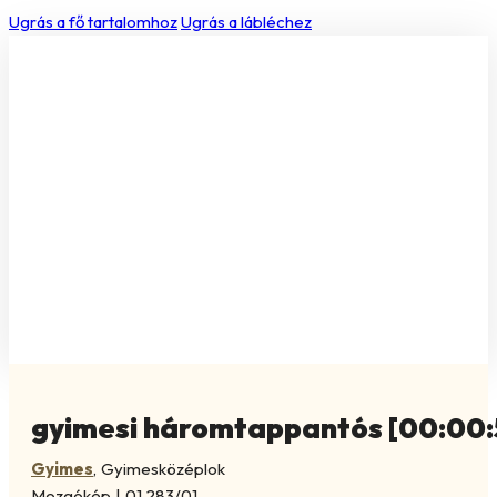
Ugrás a fő tartalomhoz
Ugrás a lábléchez
gyimesi háromtappantós [00:00:
Gyimes
,
Gyimesközéplok
Mozgókép
|
01.283/01