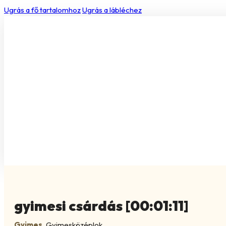
Ugrás a fő tartalomhoz
Ugrás a lábléchez
gyimesi csárdás [00:01:11]
Gyimes
,
Gyimesközéplok