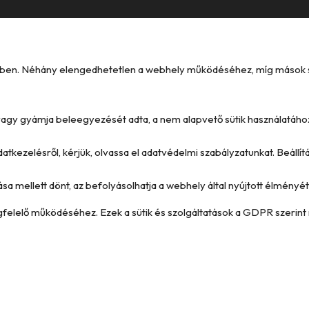
kében. Néhány elengedhetetlen a webhely működéséhez, míg mások seg
e vagy gyámja beleegyezését adta, a nem alapvető sütik használatáho
datkezelésről, kérjük, olvassa el adatvédelmi szabályzatunkat. Beállí
ása mellett dönt, az befolyásolhatja a webhely által nyújtott élményét 
megfelelő működéséhez. Ezek a sütik és szolgáltatások a GDPR szerint 