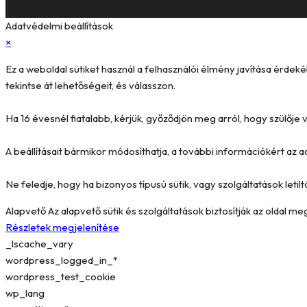
Adatvédelmi beállítások
×
Ez a weboldal sütiket használ a felhasználói élmény javítása érde
tekintse át lehetőségeit, és válasszon.
Ha 16 évesnél fiatalabb, kérjük, győződjön meg arról, hogy szülőj
A beállításait bármikor módosíthatja, a további információkért az a
Ne feledje, hogy ha bizonyos típusú sütik, vagy szolgáltatások letilt
Alapvető
Az alapvető sütik és szolgáltatások biztosítják az oldal 
Részletek megjelenítése
_lscache_vary
wordpress_logged_in_*
wordpress_test_cookie
wp_lang