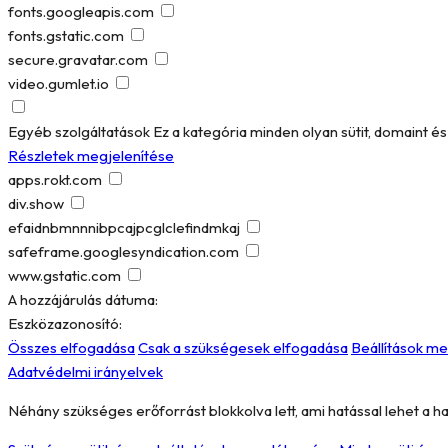
fonts.googleapis.com
fonts.gstatic.com
secure.gravatar.com
video.gumlet.io
Egyéb szolgáltatások
Ez a kategória minden olyan sütit, domaint 
Részletek megjelenítése
apps.rokt.com
div.show
efaidnbmnnnibpcajpcglclefindmkaj
safeframe.googlesyndication.com
www.gstatic.com
A hozzájárulás dátuma:
Eszközazonosító:
Összes elfogadása
Csak a szükségesek elfogadása
Beállítások m
Adatvédelmi irányelvek
Néhány szükséges erőforrást blokkolva lett, ami hatással lehet a h