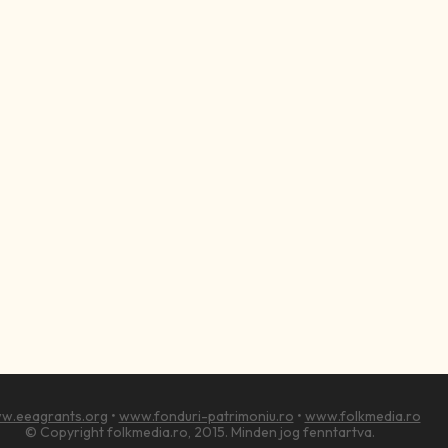
w.eeagrants.org
•
www.fonduri-patrimoniu.ro
•
www.folkmedia.ro
© Copyright folkmedia.ro, 2015. Minden jog fenntartva.