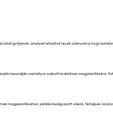
formációkat gyűjtenek, amelyek lehetővé teszik számunkra, hogy betek
y kiadói használják személyre szabott hirdetések megjelenítésére. 
emek megjelenítéséhez, például beágyazott videók, térképek, közöss