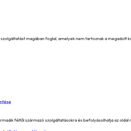
és szolgáltatást magában foglal, amelyek nem tartoznak a megadott 
entése
armadik féltől származó szolgáltatásokra és befolyásolhatja az oldal