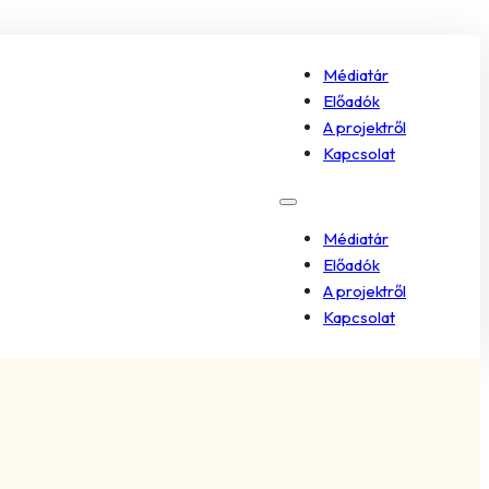
Médiatár
Előadók
A projektről
Kapcsolat
Médiatár
Előadók
A projektről
Kapcsolat