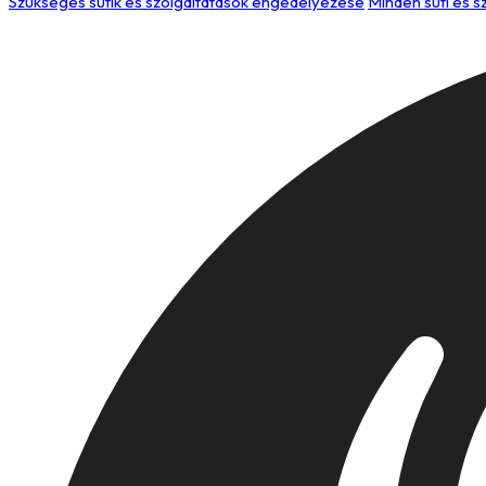
Szükséges sütik és szolgáltatások engedélyezése
Minden süti és 