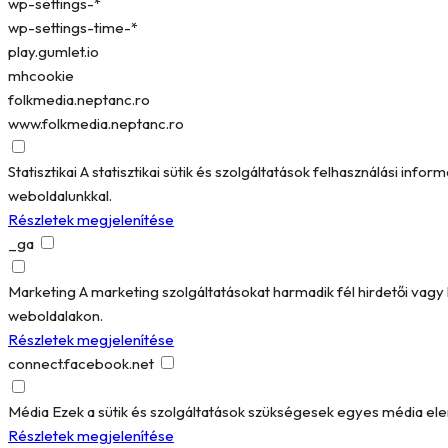
wp-settings-*
wp-settings-time-*
play.gumlet.io
mhcookie
folkmedia.neptanc.ro
www.folkmedia.neptanc.ro
Statisztikai
A statisztikai sütik és szolgáltatások felhasználási in
weboldalunkkal.
Részletek megjelenítése
_ga
Marketing
A marketing szolgáltatásokat harmadik fél hirdetői vag
weboldalakon.
Részletek megjelenítése
connect.facebook.net
Média
Ezek a sütik és szolgáltatások szükségesek egyes média el
Részletek megjelenítése