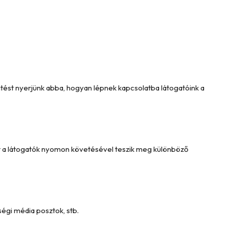
intést nyerjünk abba, hogyan lépnek kapcsolatba látogatóink a
Ezt a látogatók nyomon követésével teszik meg különböző
égi média posztok, stb.