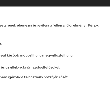
ítenek elemezni és javítani a felhasználói élményt. Kérjük,
z.
tásait később módosíthatja megváltoztathatja.
és az általunk kínált szolgáltatásokat.
nem igénylik a felhasználó hozzájárulását.