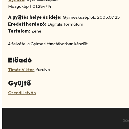
Mozgókép
|
01.284/14
A gyűjtés helye és ideje:
Gyimesközéplok
,
2005.07.25
Eredeti hordozó:
Digitális formátum
Tartalom:
Zene
A felvétel a Gyimesi tánctáborban készült.
Előadó
Tímár Viktor
,
furulya
Gyüjtő
Orendi István
ww