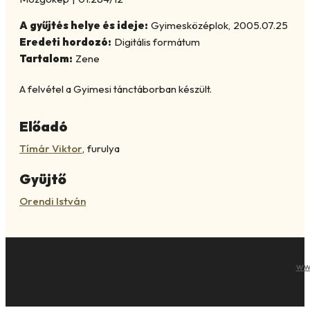
A gyűjtés helye és ideje:
Gyimesközéplok
,
2005.07.25
Eredeti hordozó:
Digitális formátum
Tartalom:
Zene
A felvétel a Gyimesi tánctáborban készült.
Előadó
Tímár Viktor
,
furulya
Gyüjtő
Orendi István
ww