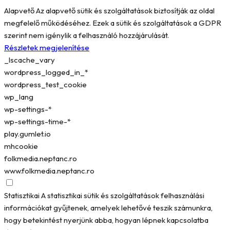
Alapvető
Az alapvető sütik és szolgáltatások biztosítják az oldal
megfelelő működéséhez. Ezek a sütik és szolgáltatások a GDPR
szerint nem igénylik a felhasználó hozzájárulását.
Részletek megjelenítése
_lscache_vary
wordpress_logged_in_*
wordpress_test_cookie
wp_lang
wp-settings-*
wp-settings-time-*
play.gumlet.io
mhcookie
folkmedia.neptanc.ro
www.folkmedia.neptanc.ro
Statisztikai
A statisztikai sütik és szolgáltatások felhasználási
információkat gyűjtenek, amelyek lehetővé teszik számunkra,
hogy betekintést nyerjünk abba, hogyan lépnek kapcsolatba