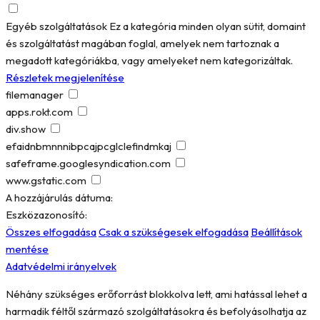
Egyéb szolgáltatások
Ez a kategória minden olyan sütit, domaint
és szolgáltatást magában foglal, amelyek nem tartoznak a
megadott kategóriákba, vagy amelyeket nem kategorizáltak.
Részletek megjelenítése
filemanager
apps.rokt.com
div.show
efaidnbmnnnibpcajpcglclefindmkaj
safeframe.googlesyndication.com
www.gstatic.com
A hozzájárulás dátuma:
Eszközazonosító:
Összes elfogadása
Csak a szükségesek elfogadása
Beállítások
mentése
Adatvédelmi irányelvek
Néhány szükséges erőforrást blokkolva lett, ami hatással lehet a
harmadik féltől származó szolgáltatásokra és befolyásolhatja az