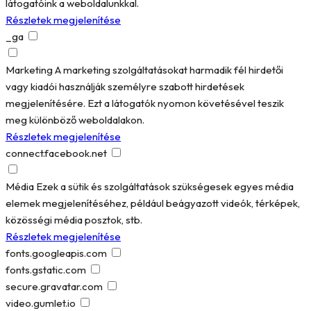
látogatóink a weboldalunkkal.
Részletek megjelenítése
_ga
Marketing
A marketing szolgáltatásokat harmadik fél hirdetői
vagy kiadói használják személyre szabott hirdetések
megjelenítésére. Ezt a látogatók nyomon követésével teszik
meg különböző weboldalakon.
Részletek megjelenítése
connect.facebook.net
Média
Ezek a sütik és szolgáltatások szükségesek egyes média
elemek megjelenítéséhez, például beágyazott videók, térképek,
közösségi média posztok, stb.
Részletek megjelenítése
fonts.googleapis.com
fonts.gstatic.com
secure.gravatar.com
video.gumlet.io