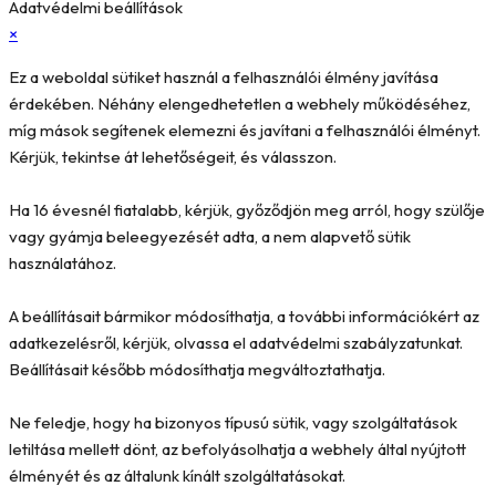
Adatvédelmi beállítások
×
Ez a weboldal sütiket használ a felhasználói élmény javítása
érdekében. Néhány elengedhetetlen a webhely működéséhez,
míg mások segítenek elemezni és javítani a felhasználói élményt.
Kérjük, tekintse át lehetőségeit, és válasszon.
Ha 16 évesnél fiatalabb, kérjük, győződjön meg arról, hogy szülője
vagy gyámja beleegyezését adta, a nem alapvető sütik
használatához.
A beállításait bármikor módosíthatja, a további információkért az
adatkezelésről, kérjük, olvassa el adatvédelmi szabályzatunkat.
Beállításait később módosíthatja megváltoztathatja.
Ne feledje, hogy ha bizonyos típusú sütik, vagy szolgáltatások
letiltása mellett dönt, az befolyásolhatja a webhely által nyújtott
élményét és az általunk kínált szolgáltatásokat.