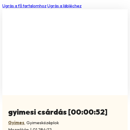
Ugrás a fő tartalomhoz
Ugrás a lábléchez
gyimesi csárdás [00:00:52]
Gyimes
,
Gyimesközéplok
Mozgókép
|
01.284/12