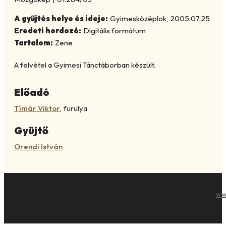
A gyűjtés helye és ideje:
Gyimesközéplok
,
2005.07.25
Eredeti hordozó:
Digitális formátum
Tartalom:
Zene
A felvétel a Gyimesi Tánctáborban készült.
Előadó
Tímár Viktor
,
furulya
Gyüjtő
Orendi István
ww