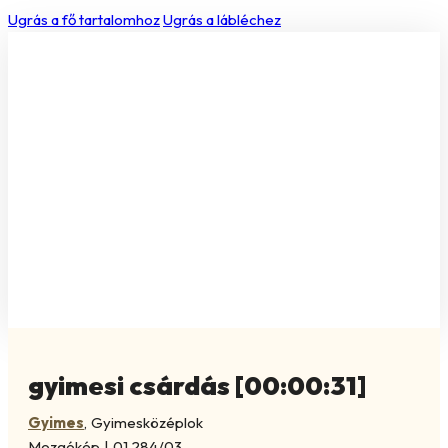
Ugrás a fő tartalomhoz
Ugrás a lábléchez
gyimesi csárdás [00:00:31]
Gyimes
,
Gyimesközéplok
Mozgókép
|
01.284/03