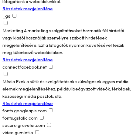
látogatóink a weboldalunkkal.
Részletek megjelenítése
_ga
Marketing
A marketing szolgáltatásokat harmadik fél hirdetői
vagy kiadói használják személyre szabott hirdetések
megjelenítésére. Ezt a látogatók nyomon követésével teszik
meg különböző weboldalakon.
Részletek megjelenítése
connect.facebook.net
Média
Ezek a sütik és szolgáltatások szükségesek egyes média
elemek megjelenítéséhez, például beágyazott videók, térképek,
közösségi média posztok, stb.
Részletek megjelenítése
fonts.googleapis.com
fonts.gstatic.com
secure.gravatar.com
video.gumlet.io