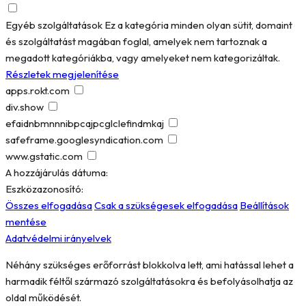
Egyéb szolgáltatások
Ez a kategória minden olyan sütit, domaint
és szolgáltatást magában foglal, amelyek nem tartoznak a
megadott kategóriákba, vagy amelyeket nem kategorizáltak.
Részletek megjelenítése
apps.rokt.com
div.show
efaidnbmnnnibpcajpcglclefindmkaj
safeframe.googlesyndication.com
www.gstatic.com
A hozzájárulás dátuma:
Eszközazonosító:
Összes elfogadása
Csak a szükségesek elfogadása
Beállítások
mentése
Adatvédelmi irányelvek
Néhány szükséges erőforrást blokkolva lett, ami hatással lehet a
harmadik féltől származó szolgáltatásokra és befolyásolhatja az
oldal működését.