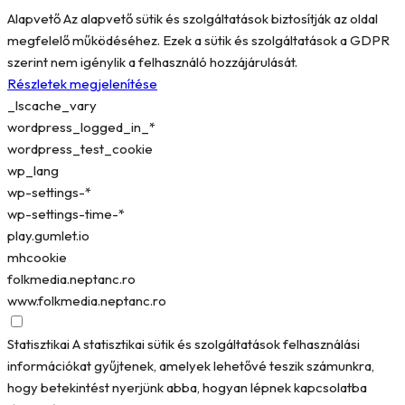
Alapvető
Az alapvető sütik és szolgáltatások biztosítják az oldal
megfelelő működéséhez. Ezek a sütik és szolgáltatások a GDPR
szerint nem igénylik a felhasználó hozzájárulását.
Részletek megjelenítése
_lscache_vary
wordpress_logged_in_*
wordpress_test_cookie
wp_lang
wp-settings-*
wp-settings-time-*
play.gumlet.io
mhcookie
folkmedia.neptanc.ro
www.folkmedia.neptanc.ro
Statisztikai
A statisztikai sütik és szolgáltatások felhasználási
információkat gyűjtenek, amelyek lehetővé teszik számunkra,
hogy betekintést nyerjünk abba, hogyan lépnek kapcsolatba