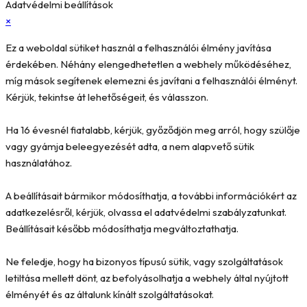
Adatvédelmi beállítások
×
Ez a weboldal sütiket használ a felhasználói élmény javítása
érdekében. Néhány elengedhetetlen a webhely működéséhez,
míg mások segítenek elemezni és javítani a felhasználói élményt.
Kérjük, tekintse át lehetőségeit, és válasszon.
Ha 16 évesnél fiatalabb, kérjük, győződjön meg arról, hogy szülője
vagy gyámja beleegyezését adta, a nem alapvető sütik
használatához.
A beállításait bármikor módosíthatja, a további információkért az
adatkezelésről, kérjük, olvassa el adatvédelmi szabályzatunkat.
Beállításait később módosíthatja megváltoztathatja.
Ne feledje, hogy ha bizonyos típusú sütik, vagy szolgáltatások
letiltása mellett dönt, az befolyásolhatja a webhely által nyújtott
élményét és az általunk kínált szolgáltatásokat.