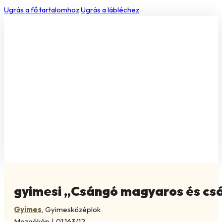
Ugrás a fő tartalomhoz
Ugrás a lábléchez
gyimesi „Csángó magyaros és csá
Gyimes
,
Gyimesközéplok
Mozgókép
|
01.163/12