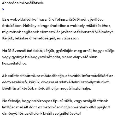
Adatvédelmi beállítások
×
Ez a weboldal sütiket használ a felhasználói élmény javítása
érdekében. Néhány elengedhetetlen a webhely működéséhez,
míg mások segítenek elemezni és javítani a felhasználói élményt.
Kérjük, tekintse át lehetőségeit, és válasszon.
Ha 16 évesnél fiatalabb, kérjük, győződjön meg arról, hogy szülője
vagy gyámja beleegyezését adta, a nem alapvető sütik
használatához.
A beállításait bármikor módosíthatja, a további információkért az
adatkezelésről, kérjük, olvassa el adatvédelmi szabályzatunkat.
Beállításait később módosíthatja megváltoztathatja.
Ne feledje, hogy ha bizonyos típusú sütik, vagy szolgáltatások
letiltása mellett dönt, az befolyásolhatja a webhely által nyújtott
élményét és az általunk kínált szolgáltatásokat.