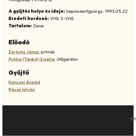
A gyűjtés helye és ideje:
Sepsiszentgyörgy
,
1993.05.22
Eredeti hordozó:
VHS, S-VHS
Tartalom:
Zene
Előadó
Zerkula János
,
prímás
Pulika (Tankó) Gizella
,
ütőgardon
Gyüjtő
Könczei Árpád
Pávai István
ww