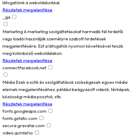
látogatóink a weboldalunkkal.
Részletek megjelenítése
_ga
Marketing
A marketing szolgáltatásokat harmadik fél hirdetői
vagy kiadói használják személyre szabott hirdetések
megjelenítésére. Ezt a látogatók nyomon követésével teszik
meg különböző weboldalakon.
Részletek megjelenítése
connect.facebook.net
Média
Ezek a sütik és szolgáltatások szükségesek egyes média
elemek megjelenítéséhez, például beágyazott videók, térképek,
közösségi média posztok, stb.
Részletek megjelenítése
fonts.googleapis.com
fonts.gstatic.com
secure.gravatar.com
video.gumlet.io