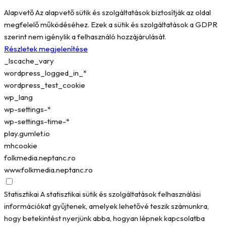
Alapvető
Az alapvető sütik és szolgáltatások biztosítják az oldal
megfelelő működéséhez. Ezek a sütik és szolgáltatások a GDPR
szerint nem igénylik a felhasználó hozzájárulását.
Részletek megjelenítése
_lscache_vary
wordpress_logged_in_*
wordpress_test_cookie
wp_lang
wp-settings-*
wp-settings-time-*
play.gumlet.io
mhcookie
folkmedia.neptanc.ro
www.folkmedia.neptanc.ro
Statisztikai
A statisztikai sütik és szolgáltatások felhasználási
információkat gyűjtenek, amelyek lehetővé teszik számunkra,
hogy betekintést nyerjünk abba, hogyan lépnek kapcsolatba