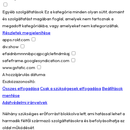
Egyéb szolgáltatások
Ez a kategória minden olyan sütit, domaint
és szolgáltatást magában foglal, amelyek nem tartoznak a
megadott kategóriákba, vagy amelyeket nem kategorizáltak.
Részletek megjelenítése
apps.rokt.com
div.show
efaidnbmnnnibpcajpcglclefindmkaj
safeframe.googlesyndication.com
www.gstatic.com
A hozzájárulás dátuma:
Eszközazonosító:
Összes elfogadása
Csak a szükségesek elfogadása
Beállítások
mentése
Adatvédelmi irányelvek
Néhány szükséges erőforrást blokkolva lett, ami hatással lehet a
harmadik féltől származó szolgáltatásokra és befolyásolhatja az
oldal működését.