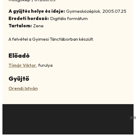
A gyűjtés helye és ideje:
Gyimesközéplok
,
2005.07.25
Eredeti hordozó:
Digitális formátum
Tartalom:
Zene
A felvétel a Gyimesi Tánctáborban készült.
Előadó
Tímár Viktor
,
furulya
Gyüjtő
Orendi István
ww