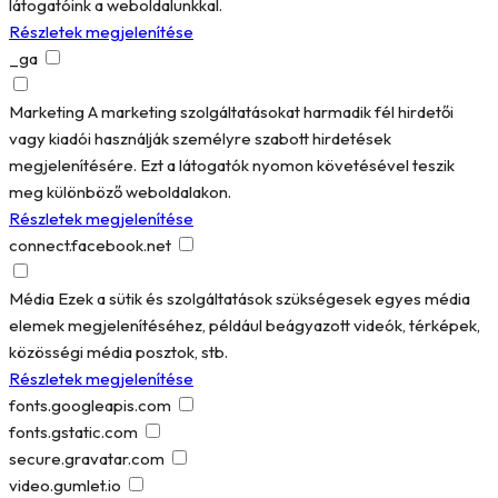
látogatóink a weboldalunkkal.
Részletek megjelenítése
_ga
Marketing
A marketing szolgáltatásokat harmadik fél hirdetői
vagy kiadói használják személyre szabott hirdetések
megjelenítésére. Ezt a látogatók nyomon követésével teszik
meg különböző weboldalakon.
Részletek megjelenítése
connect.facebook.net
Média
Ezek a sütik és szolgáltatások szükségesek egyes média
elemek megjelenítéséhez, például beágyazott videók, térképek,
közösségi média posztok, stb.
Részletek megjelenítése
fonts.googleapis.com
fonts.gstatic.com
secure.gravatar.com
video.gumlet.io