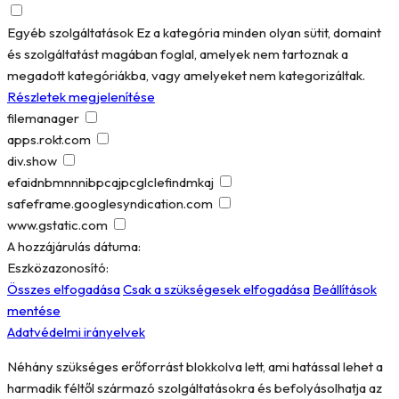
Egyéb szolgáltatások
Ez a kategória minden olyan sütit, domaint
és szolgáltatást magában foglal, amelyek nem tartoznak a
megadott kategóriákba, vagy amelyeket nem kategorizáltak.
Részletek megjelenítése
filemanager
apps.rokt.com
div.show
efaidnbmnnnibpcajpcglclefindmkaj
safeframe.googlesyndication.com
www.gstatic.com
A hozzájárulás dátuma:
Eszközazonosító:
Összes elfogadása
Csak a szükségesek elfogadása
Beállítások
mentése
Adatvédelmi irányelvek
Néhány szükséges erőforrást blokkolva lett, ami hatással lehet a
harmadik féltől származó szolgáltatásokra és befolyásolhatja az