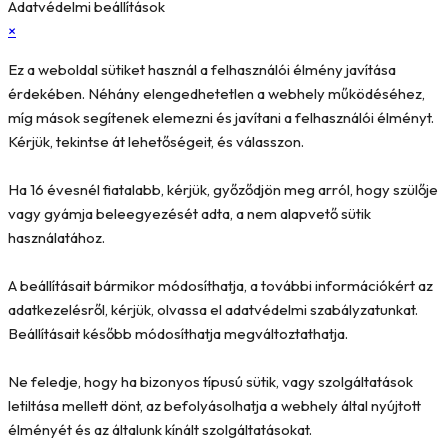
Adatvédelmi beállítások
×
Ez a weboldal sütiket használ a felhasználói élmény javítása
érdekében. Néhány elengedhetetlen a webhely működéséhez,
míg mások segítenek elemezni és javítani a felhasználói élményt.
Kérjük, tekintse át lehetőségeit, és válasszon.
Ha 16 évesnél fiatalabb, kérjük, győződjön meg arról, hogy szülője
vagy gyámja beleegyezését adta, a nem alapvető sütik
használatához.
A beállításait bármikor módosíthatja, a további információkért az
adatkezelésről, kérjük, olvassa el adatvédelmi szabályzatunkat.
Beállításait később módosíthatja megváltoztathatja.
Ne feledje, hogy ha bizonyos típusú sütik, vagy szolgáltatások
letiltása mellett dönt, az befolyásolhatja a webhely által nyújtott
élményét és az általunk kínált szolgáltatásokat.