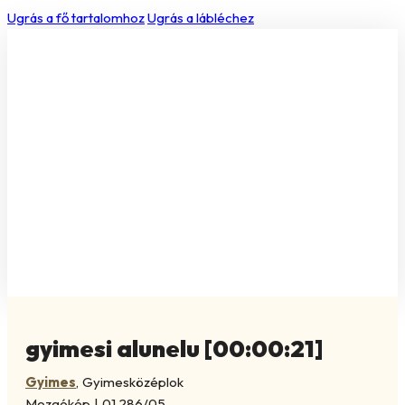
Ugrás a fő tartalomhoz
Ugrás a lábléchez
gyimesi alunelu [00:00:21]
Gyimes
,
Gyimesközéplok
Mozgókép
|
01.286/05