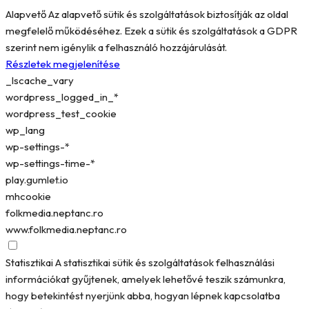
Alapvető
Az alapvető sütik és szolgáltatások biztosítják az oldal
megfelelő működéséhez. Ezek a sütik és szolgáltatások a GDPR
szerint nem igénylik a felhasználó hozzájárulását.
Részletek megjelenítése
_lscache_vary
wordpress_logged_in_*
wordpress_test_cookie
wp_lang
wp-settings-*
wp-settings-time-*
play.gumlet.io
mhcookie
folkmedia.neptanc.ro
www.folkmedia.neptanc.ro
Statisztikai
A statisztikai sütik és szolgáltatások felhasználási
információkat gyűjtenek, amelyek lehetővé teszik számunkra,
hogy betekintést nyerjünk abba, hogyan lépnek kapcsolatba