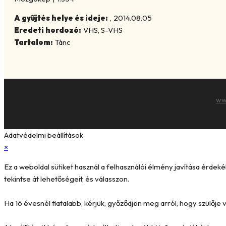
A gyűjtés helye és ideje:
,
2014.08.05
Eredeti hordozó:
VHS, S-VHS
Tartalom:
Tánc
ww
Adatvédelmi beállítások
×
Ez a weboldal sütiket használ a felhasználói élmény javítása érde
tekintse át lehetőségeit, és válasszon.
Ha 16 évesnél fiatalabb, kérjük, győződjön meg arról, hogy szülőj