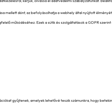
datkezelésről, kérjük, olvassa el adatvédelmi szabályzatunkat. Beállí
ása mellett dönt, az befolyásolhatja a webhely által nyújtott élményét 
megfelelő működéséhez. Ezek a sütik és szolgáltatások a GDPR szerint 
formációkat gyűjtenek, amelyek lehetővé teszik számunkra, hogy betek