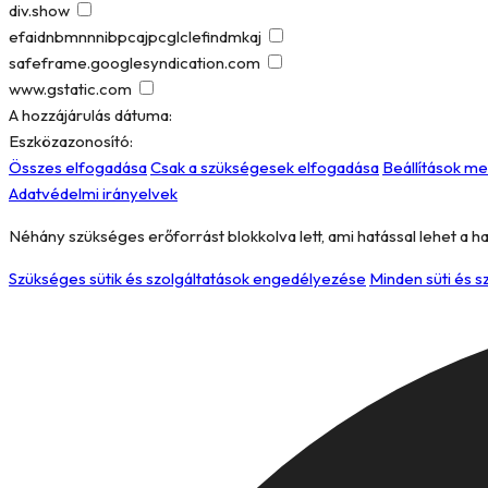
div.show
efaidnbmnnnibpcajpcglclefindmkaj
safeframe.googlesyndication.com
www.gstatic.com
A hozzájárulás dátuma:
Eszközazonosító:
Összes elfogadása
Csak a szükségesek elfogadása
Beállítások m
Adatvédelmi irányelvek
Néhány szükséges erőforrást blokkolva lett, ami hatással lehet a h
Szükséges sütik és szolgáltatások engedélyezése
Minden süti és 