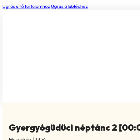
Ugrás a fő tartalomhoz
Ugrás a lábléchez
Gyergyógüdüci néptánc 2 [00:
Mozgókép
|
1.354