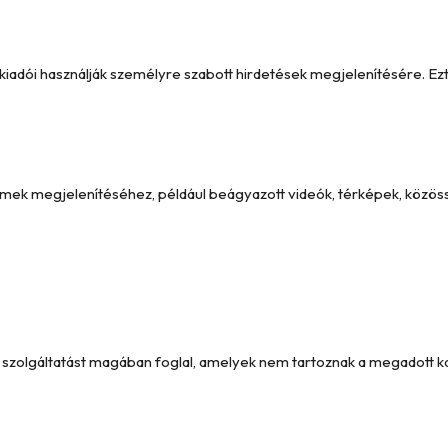
y kiadói használják személyre szabott hirdetések megjelenítésére. 
emek megjelenítéséhez, például beágyazott videók, térképek, közöss
és szolgáltatást magában foglal, amelyek nem tartoznak a megadott 