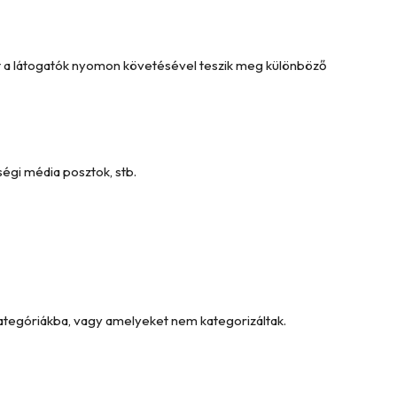
Ezt a látogatók nyomon követésével teszik meg különböző
égi média posztok, stb.
kategóriákba, vagy amelyeket nem kategorizáltak.