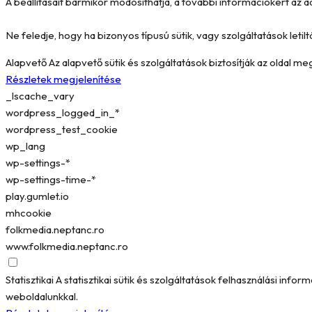
A beállításait bármikor módosíthatja, a további információkért az a
Ne feledje, hogy ha bizonyos típusú sütik, vagy szolgáltatások letilt
Alapvető
Az alapvető sütik és szolgáltatások biztosítják az oldal 
Részletek megjelenítése
_lscache_vary
wordpress_logged_in_*
wordpress_test_cookie
wp_lang
wp-settings-*
wp-settings-time-*
play.gumlet.io
mhcookie
folkmedia.neptanc.ro
www.folkmedia.neptanc.ro
Statisztikai
A statisztikai sütik és szolgáltatások felhasználási in
weboldalunkkal.