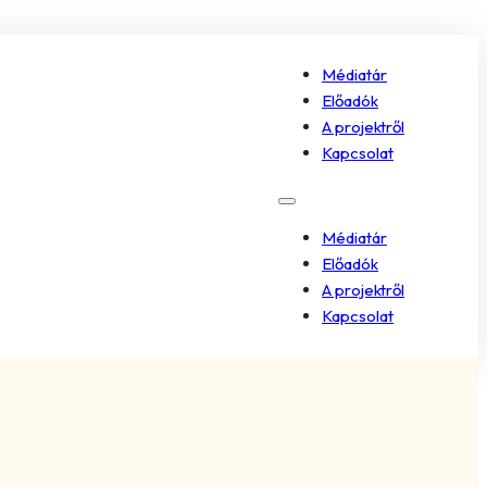
Médiatár
Előadók
A projektről
Kapcsolat
Médiatár
Előadók
A projektről
Kapcsolat