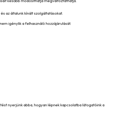
tásait később módosíthatja megváltoztathatja.
és az általunk kínált szolgáltatásokat.
nem igénylik a felhasználó hozzájárulását.
intést nyerjünk abba, hogyan lépnek kapcsolatba látogatóink a