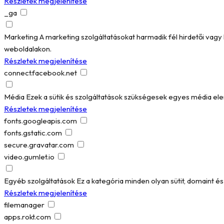
Részletek megjelenítése
_ga
Marketing
A marketing szolgáltatásokat harmadik fél hirdetői vag
weboldalakon.
Részletek megjelenítése
connect.facebook.net
Média
Ezek a sütik és szolgáltatások szükségesek egyes média el
Részletek megjelenítése
fonts.googleapis.com
fonts.gstatic.com
secure.gravatar.com
video.gumlet.io
Egyéb szolgáltatások
Ez a kategória minden olyan sütit, domaint 
Részletek megjelenítése
filemanager
apps.rokt.com