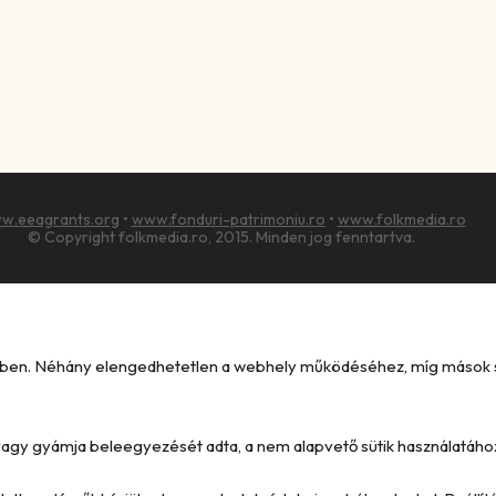
w.eeagrants.org
•
www.fonduri-patrimoniu.ro
•
www.folkmedia.ro
© Copyright folkmedia.ro, 2015. Minden jog fenntartva.
kében. Néhány elengedhetetlen a webhely működéséhez, míg mások seg
e vagy gyámja beleegyezését adta, a nem alapvető sütik használatáho