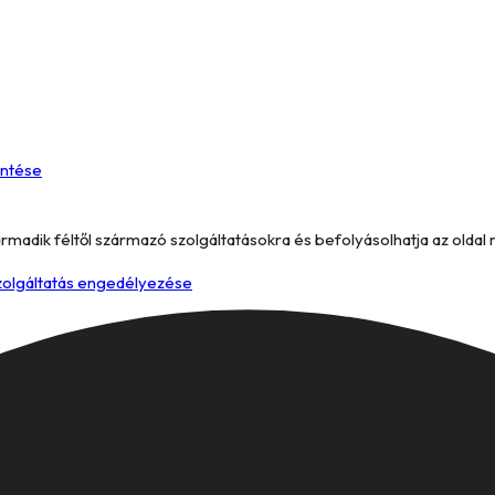
entése
armadik féltől származó szolgáltatásokra és befolyásolhatja az oldal
szolgáltatás engedélyezése