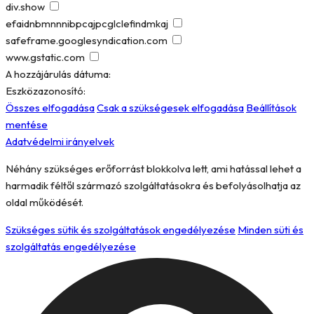
div.show
efaidnbmnnnibpcajpcglclefindmkaj
safeframe.googlesyndication.com
www.gstatic.com
A hozzájárulás dátuma:
Eszközazonosító:
Összes elfogadása
Csak a szükségesek elfogadása
Beállítások
mentése
Adatvédelmi irányelvek
Néhány szükséges erőforrást blokkolva lett, ami hatással lehet a
harmadik féltől származó szolgáltatásokra és befolyásolhatja az
oldal működését.
Szükséges sütik és szolgáltatások engedélyezése
Minden süti és
szolgáltatás engedélyezése