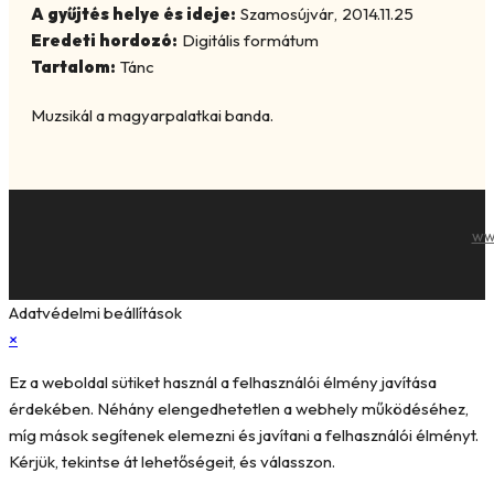
A gyűjtés helye és ideje:
Szamosújvár
,
2014.11.25
Eredeti hordozó:
Digitális formátum
Tartalom:
Tánc
Muzsikál a magyarpalatkai banda.
ww
Adatvédelmi beállítások
×
Ez a weboldal sütiket használ a felhasználói élmény javítása
érdekében. Néhány elengedhetetlen a webhely működéséhez,
míg mások segítenek elemezni és javítani a felhasználói élményt.
Kérjük, tekintse át lehetőségeit, és válasszon.