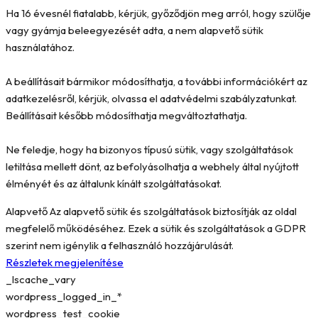
Ha 16 évesnél fiatalabb, kérjük, győződjön meg arról, hogy szülője
vagy gyámja beleegyezését adta, a nem alapvető sütik
használatához.
A beállításait bármikor módosíthatja, a további információkért az
adatkezelésről, kérjük, olvassa el adatvédelmi szabályzatunkat.
Beállításait később módosíthatja megváltoztathatja.
Ne feledje, hogy ha bizonyos típusú sütik, vagy szolgáltatások
letiltása mellett dönt, az befolyásolhatja a webhely által nyújtott
élményét és az általunk kínált szolgáltatásokat.
Alapvető
Az alapvető sütik és szolgáltatások biztosítják az oldal
megfelelő működéséhez. Ezek a sütik és szolgáltatások a GDPR
szerint nem igénylik a felhasználó hozzájárulását.
Részletek megjelenítése
_lscache_vary
wordpress_logged_in_*
wordpress_test_cookie