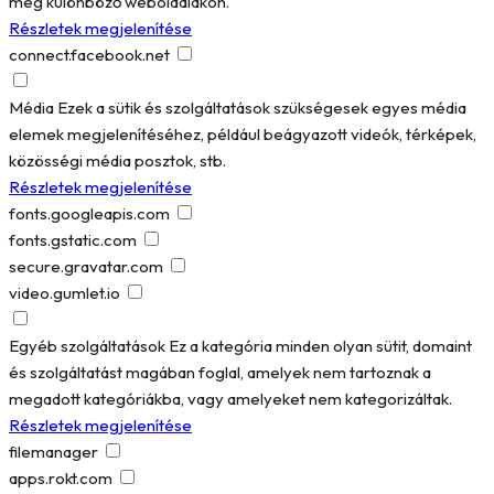
meg különböző weboldalakon.
Részletek megjelenítése
connect.facebook.net
Média
Ezek a sütik és szolgáltatások szükségesek egyes média
elemek megjelenítéséhez, például beágyazott videók, térképek,
közösségi média posztok, stb.
Részletek megjelenítése
fonts.googleapis.com
fonts.gstatic.com
secure.gravatar.com
video.gumlet.io
Egyéb szolgáltatások
Ez a kategória minden olyan sütit, domaint
és szolgáltatást magában foglal, amelyek nem tartoznak a
megadott kategóriákba, vagy amelyeket nem kategorizáltak.
Részletek megjelenítése
filemanager
apps.rokt.com