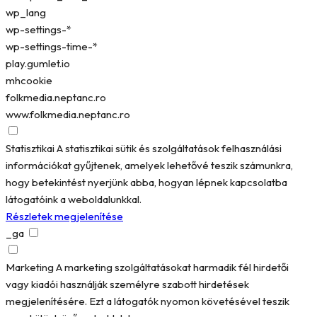
wp_lang
wp-settings-*
wp-settings-time-*
play.gumlet.io
mhcookie
folkmedia.neptanc.ro
www.folkmedia.neptanc.ro
Statisztikai
A statisztikai sütik és szolgáltatások felhasználási
információkat gyűjtenek, amelyek lehetővé teszik számunkra,
hogy betekintést nyerjünk abba, hogyan lépnek kapcsolatba
látogatóink a weboldalunkkal.
Részletek megjelenítése
_ga
Marketing
A marketing szolgáltatásokat harmadik fél hirdetői
vagy kiadói használják személyre szabott hirdetések
megjelenítésére. Ezt a látogatók nyomon követésével teszik