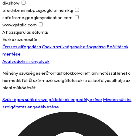
div.show
efaidnbmnnnibpcajpcglclefindmkaj
safeframe.googlesyndication.com
www.gstatic.com
A hozzájárulás dátuma:
Eszközazonosító:
Összes elfogadása
Csak a szükségesek elfogadása
Beállítások
mentése
Adatvédelmi irányelvek
Néhány szükséges erőforrást blokkolva lett, ami hatással lehet a
harmadik féltől származó szolgáltatásokra és befolyásolhatja az
oldal működését.
Szükséges sütik és szolgáltatások engedélyezése
Minden süti és
szolgáltatás engedélyezése