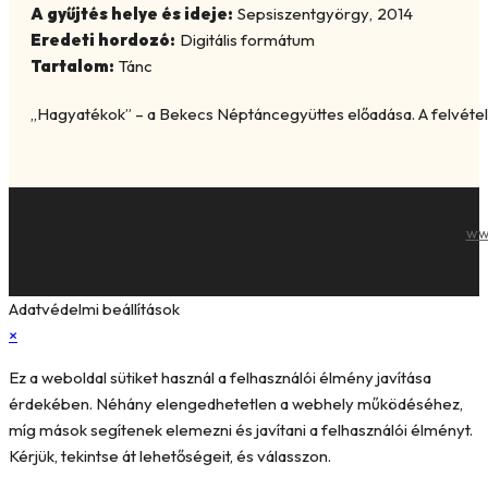
A gyűjtés helye és ideje:
Sepsiszentgyörgy
,
2014
Eredeti hordozó:
Digitális formátum
Tartalom:
Tánc
„Hagyatékok” – a Bekecs Néptáncegyüttes előadása. A felvétel 
ww
Adatvédelmi beállítások
×
Ez a weboldal sütiket használ a felhasználói élmény javítása
érdekében. Néhány elengedhetetlen a webhely működéséhez,
míg mások segítenek elemezni és javítani a felhasználói élményt.
Kérjük, tekintse át lehetőségeit, és válasszon.