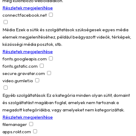
meg különböző weboldalakon.
Részletek megjelenítése
connect.facebook.net
Média
Ezek a sütik és szolgáltatások szükségesek egyes média
elemek megjelenítéséhez, például beágyazott videók, térképek,
közösségi média posztok, stb.
Részletek megjelenítése
fonts.googleapis.com
fonts.gstatic.com
secure.gravatar.com
video.gumlet.io
Egyéb szolgáltatások
Ez a kategória minden olyan sütit, domaint
és szolgáltatást magában foglal, amelyek nem tartoznak a
megadott kategóriákba, vagy amelyeket nem kategorizáltak.
Részletek megjelenítése
filemanager
apps.rokt.com