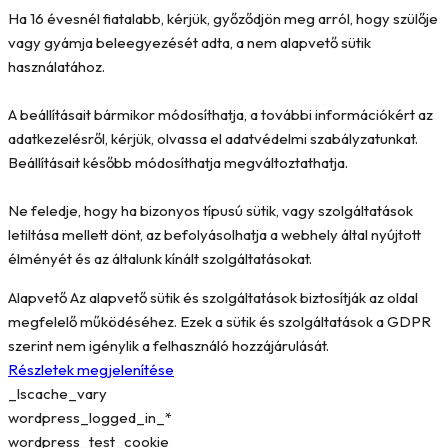
Ha 16 évesnél fiatalabb, kérjük, győződjön meg arról, hogy szülője
vagy gyámja beleegyezését adta, a nem alapvető sütik
használatához.
A beállításait bármikor módosíthatja, a további információkért az
adatkezelésről, kérjük, olvassa el adatvédelmi szabályzatunkat.
Beállításait később módosíthatja megváltoztathatja.
Ne feledje, hogy ha bizonyos típusú sütik, vagy szolgáltatások
letiltása mellett dönt, az befolyásolhatja a webhely által nyújtott
élményét és az általunk kínált szolgáltatásokat.
Alapvető
Az alapvető sütik és szolgáltatások biztosítják az oldal
megfelelő működéséhez. Ezek a sütik és szolgáltatások a GDPR
szerint nem igénylik a felhasználó hozzájárulását.
Részletek megjelenítése
_lscache_vary
wordpress_logged_in_*
wordpress_test_cookie