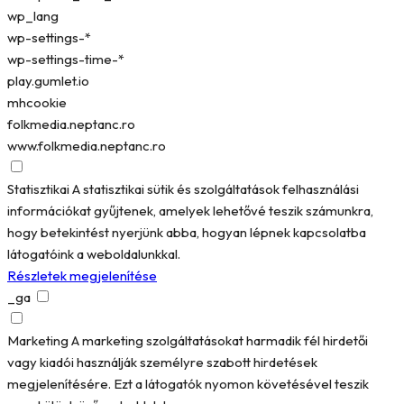
wp_lang
wp-settings-*
wp-settings-time-*
play.gumlet.io
mhcookie
folkmedia.neptanc.ro
www.folkmedia.neptanc.ro
Statisztikai
A statisztikai sütik és szolgáltatások felhasználási
információkat gyűjtenek, amelyek lehetővé teszik számunkra,
hogy betekintést nyerjünk abba, hogyan lépnek kapcsolatba
látogatóink a weboldalunkkal.
Részletek megjelenítése
_ga
Marketing
A marketing szolgáltatásokat harmadik fél hirdetői
vagy kiadói használják személyre szabott hirdetések
megjelenítésére. Ezt a látogatók nyomon követésével teszik