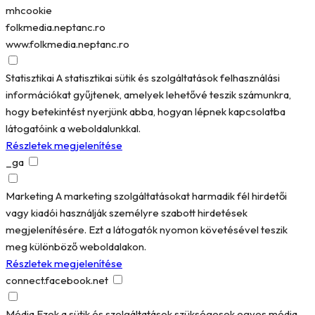
mhcookie
folkmedia.neptanc.ro
www.folkmedia.neptanc.ro
Statisztikai
A statisztikai sütik és szolgáltatások felhasználási
információkat gyűjtenek, amelyek lehetővé teszik számunkra,
hogy betekintést nyerjünk abba, hogyan lépnek kapcsolatba
látogatóink a weboldalunkkal.
Részletek megjelenítése
_ga
Marketing
A marketing szolgáltatásokat harmadik fél hirdetői
vagy kiadói használják személyre szabott hirdetések
megjelenítésére. Ezt a látogatók nyomon követésével teszik
meg különböző weboldalakon.
Részletek megjelenítése
connect.facebook.net
Média
Ezek a sütik és szolgáltatások szükségesek egyes média