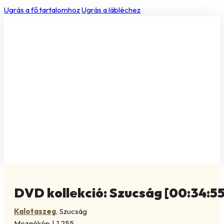
Ugrás a fő tartalomhoz
Ugrás a lábléchez
DVD kollekció: Szucság [00:34:55
Kalotaszeg
,
Szucság
Mozgókép
|
1.255