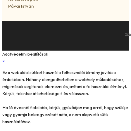
Pávai István
ww
Adatvédelmi beállítások
×
Ez a weboldal sütiket használ a felhasználói élmény javítása
érdekében. Néhány elengedhetetlen a webhely működéséhez,
míg mások segítenek elemezni és javítani a felhasználói élményt.
Kérjük, tekintse át lehetőségeit, és válasszon.
Ha 16 évesnél fiatalabb, kérjük, győződjön meg arról, hogy szülője
vagy gyámja beleegyezését adta, a nem alapvető sütik
használatához.