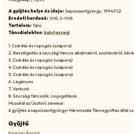
A gyűjtés helye és ideje:
Sepsiszentgyörgy
,
1994.11.12
Eredeti hordozó:
VHS, S-VHS
Tartalom:
Tánc
Táncdialektus:
kalotaszegi
1. Csárdás és ropogós (szapora)
2. Beszélgetés a szucsági táncos alkalmakról, szokásokról, kér
3. Csárdás és ropogós (szapora)
4. Csárdás és ropogós (szapora)
5. Csárdás és ropogós (szapora)
6. Legényes
7. Verbunk
8. Szucsági táncszók, csujogatások
Muzsikál az Üsztürü zenekar:
A gyűjtés a sepsiszentgyörgyi Háromszék Táncegyüttes által s
Gyüjtő
Könczei Árpád