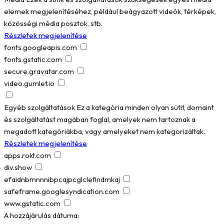
elemek megjelenítéséhez, például beágyazott videók, térképek,
közösségi média posztok, stb.
Részletek megjelenítése
fonts.googleapis.com
fonts.gstatic.com
secure.gravatar.com
video.gumlet.io
Egyéb szolgáltatások
Ez a kategória minden olyan sütit, domaint
és szolgáltatást magában foglal, amelyek nem tartoznak a
megadott kategóriákba, vagy amelyeket nem kategorizáltak.
Részletek megjelenítése
apps.rokt.com
div.show
efaidnbmnnnibpcajpcglclefindmkaj
safeframe.googlesyndication.com
www.gstatic.com
A hozzájárulás dátuma: