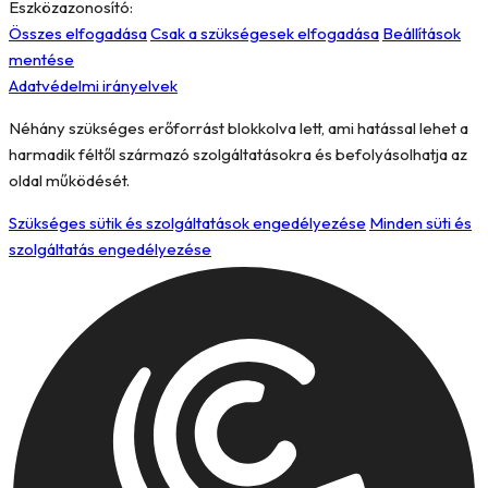
Eszközazonosító:
Összes elfogadása
Csak a szükségesek elfogadása
Beállítások
mentése
Adatvédelmi irányelvek
Néhány szükséges erőforrást blokkolva lett, ami hatással lehet a
harmadik féltől származó szolgáltatásokra és befolyásolhatja az
oldal működését.
Szükséges sütik és szolgáltatások engedélyezése
Minden süti és
szolgáltatás engedélyezése