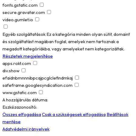
fonts.gstatic.com
secure.gravatar.com
video.gumlet.io
Egyéb szolgáltatások
Ez a kategória minden olyan sütit, domaint
és szolgáltatást magában foglal, amelyek nem tartoznak a
megadott kategóriákba, vagy amelyeket nem kategorizáltak.
Részletek megjelenítése
apps.rokt.com
div.show
efaidnbmnnnibpcajpcglclefindmkaj
safeframe.googlesyndication.com
www.gstatic.com
A hozzájárulás dátuma:
Eszközazonosító:
Összes elfogadása
Csak a szükségesek elfogadása
Beállítások
mentése
Adatvédelmi irányelvek