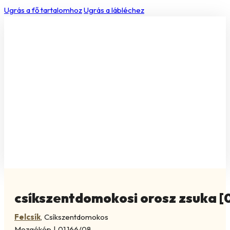
Ugrás a fő tartalomhoz
Ugrás a lábléchez
csíkszentdomokosi orosz zsuka [
Felcsík
,
Csíkszentdomokos
Mozgókép
|
01.166/08