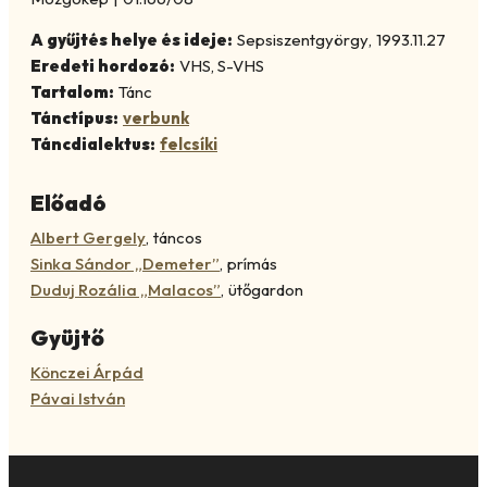
A gyűjtés helye és ideje:
Sepsiszentgyörgy
,
1993.11.27
Eredeti hordozó:
VHS, S-VHS
Tartalom:
Tánc
Tánctípus:
verbunk
Táncdialektus:
felcsíki
Előadó
Albert Gergely
,
táncos
Sinka Sándor „Demeter”
,
prímás
Duduj Rozália „Malacos”
,
ütőgardon
Gyüjtő
Könczei Árpád
Pávai István