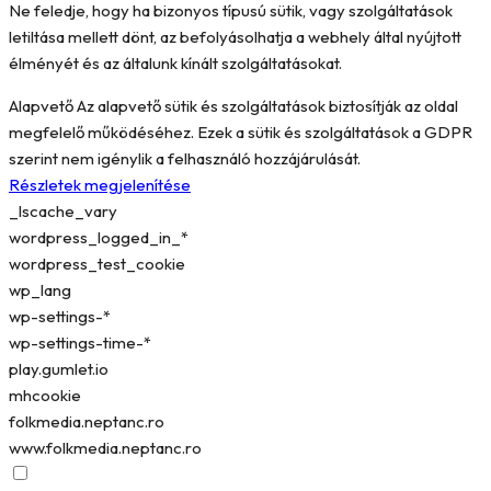
Ne feledje, hogy ha bizonyos típusú sütik, vagy szolgáltatások
letiltása mellett dönt, az befolyásolhatja a webhely által nyújtott
élményét és az általunk kínált szolgáltatásokat.
Alapvető
Az alapvető sütik és szolgáltatások biztosítják az oldal
megfelelő működéséhez. Ezek a sütik és szolgáltatások a GDPR
szerint nem igénylik a felhasználó hozzájárulását.
Részletek megjelenítése
_lscache_vary
wordpress_logged_in_*
wordpress_test_cookie
wp_lang
wp-settings-*
wp-settings-time-*
play.gumlet.io
mhcookie
folkmedia.neptanc.ro
www.folkmedia.neptanc.ro