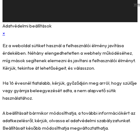
ww
Adatvédelmi beállítások
×
Ez a weboldal sütiket használ a felhasználói élmény javítása
érdekében. Néhány elengedhetetlen a webhely működéséhez,
míg mások segítenek elemezni és javítani a felhasználói élményt.
Kérjük, tekintse át lehetőségeit, és válasszon.
Ha 16 évesnél fiatalabb, kérjük, győződjön meg arról, hogy szülője
vagy gyámja beleegyezését adta, a nem alapvető sütik
használatához.
A beállításait bármikor módosíthatja, a további információkért az
adatkezelésről, kérjük, olvassa el adatvédelmi szabályzatunkat.
Beállításait később módosíthatja megváltoztathatja.