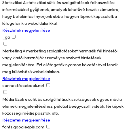
Statisztikai
A statisztikai sütik és szolgáltatások felhasználási
információkat gyűjtenek, amelyek lehetővé teszik számunkra,
hogy betekintést nyerjünk abba, hogyan lépnek kapcsolatba
látogatóink a weboldalunkkal.
Részletek megjelenítése
_ga
Marketing
A marketing szolgáltatásokat harmadik fél hirdetői
vagy kiadói használják személyre szabott hirdetések
megjelenítésére. Ezt a látogatók nyomon követésével teszik
meg különböző weboldalakon.
Részletek megjelenítése
connect.facebook.net
Média
Ezek a sütik és szolgáltatások szükségesek egyes média
elemek megjelenítéséhez, például beágyazott videók, térképek,
közösségi média posztok, stb.
Részletek megjelenítése
fonts.googleapis.com