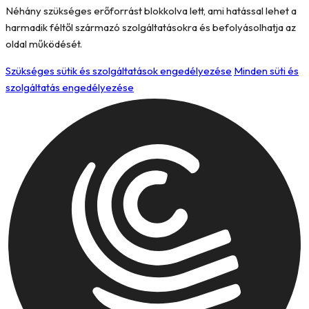
Néhány szükséges erőforrást blokkolva lett, ami hatással lehet a
harmadik féltől származó szolgáltatásokra és befolyásolhatja az
oldal működését.
Szükséges sütik és szolgáltatások engedélyezése
Minden süti és
szolgáltatás engedélyezése