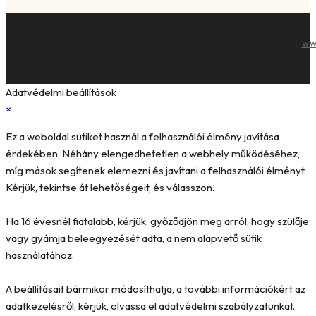
ww
Adatvédelmi beállítások
×
Ez a weboldal sütiket használ a felhasználói élmény javítása
érdekében. Néhány elengedhetetlen a webhely működéséhez,
míg mások segítenek elemezni és javítani a felhasználói élményt.
Kérjük, tekintse át lehetőségeit, és válasszon.
Ha 16 évesnél fiatalabb, kérjük, győződjön meg arról, hogy szülője
vagy gyámja beleegyezését adta, a nem alapvető sütik
használatához.
A beállításait bármikor módosíthatja, a további információkért az
adatkezelésről, kérjük, olvassa el adatvédelmi szabályzatunkat.