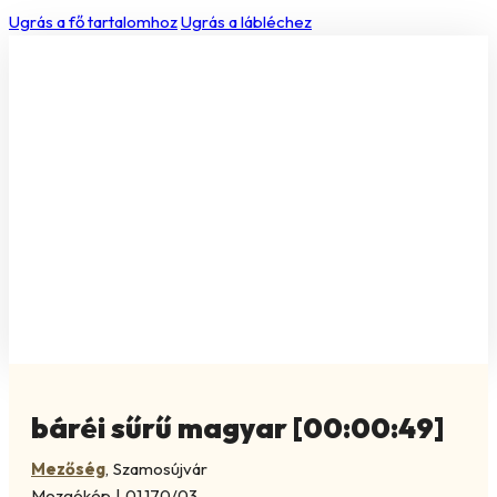
Ugrás a fő tartalomhoz
Ugrás a lábléchez
báréi sűrű magyar [00:00:49]
Mezőség
,
Szamosújvár
Mozgókép
|
01.170/03