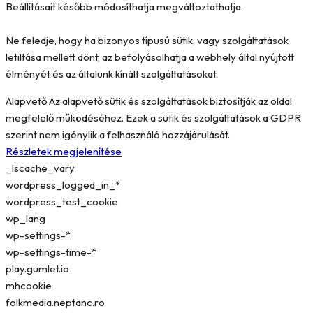
Beállításait később módosíthatja megváltoztathatja.
Ne feledje, hogy ha bizonyos típusú sütik, vagy szolgáltatások
letiltása mellett dönt, az befolyásolhatja a webhely által nyújtott
élményét és az általunk kínált szolgáltatásokat.
Alapvető
Az alapvető sütik és szolgáltatások biztosítják az oldal
megfelelő működéséhez. Ezek a sütik és szolgáltatások a GDPR
szerint nem igénylik a felhasználó hozzájárulását.
Részletek megjelenítése
_lscache_vary
wordpress_logged_in_*
wordpress_test_cookie
wp_lang
wp-settings-*
wp-settings-time-*
play.gumlet.io
mhcookie
folkmedia.neptanc.ro