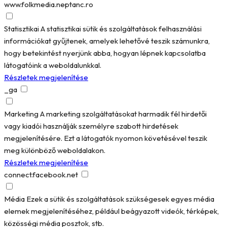
www.folkmedia.neptanc.ro
Statisztikai
A statisztikai sütik és szolgáltatások felhasználási
információkat gyűjtenek, amelyek lehetővé teszik számunkra,
hogy betekintést nyerjünk abba, hogyan lépnek kapcsolatba
látogatóink a weboldalunkkal.
Részletek megjelenítése
_ga
Marketing
A marketing szolgáltatásokat harmadik fél hirdetői
vagy kiadói használják személyre szabott hirdetések
megjelenítésére. Ezt a látogatók nyomon követésével teszik
meg különböző weboldalakon.
Részletek megjelenítése
connect.facebook.net
Média
Ezek a sütik és szolgáltatások szükségesek egyes média
elemek megjelenítéséhez, például beágyazott videók, térképek,
közösségi média posztok, stb.