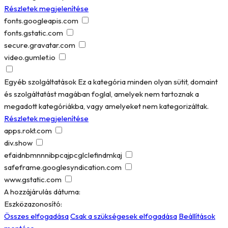
Részletek megjelenítése
fonts.googleapis.com
fonts.gstatic.com
secure.gravatar.com
video.gumlet.io
Egyéb szolgáltatások
Ez a kategória minden olyan sütit, domaint
és szolgáltatást magában foglal, amelyek nem tartoznak a
megadott kategóriákba, vagy amelyeket nem kategorizáltak.
Részletek megjelenítése
apps.rokt.com
div.show
efaidnbmnnnibpcajpcglclefindmkaj
safeframe.googlesyndication.com
www.gstatic.com
A hozzájárulás dátuma:
Eszközazonosító:
Összes elfogadása
Csak a szükségesek elfogadása
Beállítások