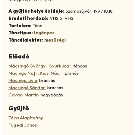
A gyűjtés helye és ideje:
Szamosújvár
,
1997.10.18
Eredeti hordozó:
VHS, S-VHS
Tartalom:
Tánc
Tánctípus:
legényes
Táncdialektus:
mezőségi
Előadó
Mácsingó György „Gyurkuca”
,
táncos
Macingo Nați „Kicsi Náci”
,
prímás
Macingo Liviu
,
brácsás
Macsingó Sándor
,
brácsás
Covaci Martin
,
nagybőgős
Gyüjtő
Téka Alapítvány
Fügedi János